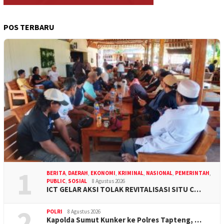
POS TERBARU
1
BERITA
,
DAERAH
,
EKONOMI
,
KRIMINAL
,
NASIONAL
,
PEMERINTAH
,
PUBLIC
,
SOSIAL
8 Agustus 2026
ICT GELAR AKSI TOLAK REVITALISASI SITU C…
2
POLRI
8 Agustus 2026
Kapolda Sumut Kunker ke Polres Tapteng, …