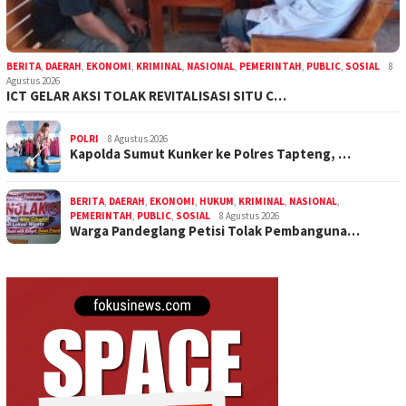
BERITA
,
DAERAH
,
EKONOMI
,
KRIMINAL
,
NASIONAL
,
PEMERINTAH
,
PUBLIC
,
SOSIAL
8
Agustus 2026
ICT GELAR AKSI TOLAK REVITALISASI SITU C…
POLRI
8 Agustus 2026
Kapolda Sumut Kunker ke Polres Tapteng, …
BERITA
,
DAERAH
,
EKONOMI
,
HUKUM
,
KRIMINAL
,
NASIONAL
,
PEMERINTAH
,
PUBLIC
,
SOSIAL
8 Agustus 2026
Warga Pandeglang Petisi Tolak Pembanguna…