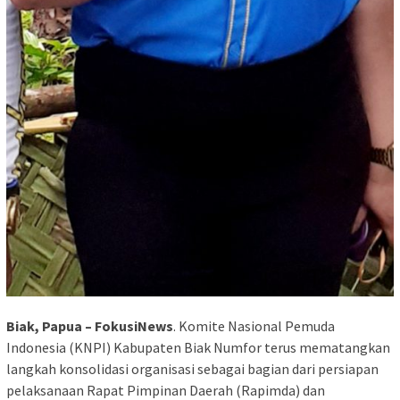
Biak, Papua – FokusiNews
. Komite Nasional Pemuda
Indonesia (KNPI) Kabupaten Biak Numfor terus mematangkan
langkah konsolidasi organisasi sebagai bagian dari persiapan
pelaksanaan Rapat Pimpinan Daerah (Rapimda) dan