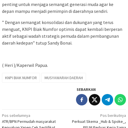
penting untuk menjaga semangat generasi muda agar ke
depan mampu menjadi pemimpin di daerahnya sendiri.
” Dengan semangat konsolidasi dan dukungan yang terus
menguat, KNPI Biak Numfor optimis dapat kembali berperan
aktif sebagai wadah strategis pemuda dalam pembangunan
daerah kedepan” tutup Sandy Bonai.
( Heri )/Kaperwil Papua.
KNPI BIAK NUMFOR
MUSYAWARAH DAERAH
SEBARKAN
Navigasi
Pos sebelumnya
Pos berikutnya
ATR/BPN Permudah masyarakat
Perkuat Skema _Hub & Spoke_,
pos
Kepualuan Yapen Cek Sertifikat
PELNI Perluas Kerja Sama