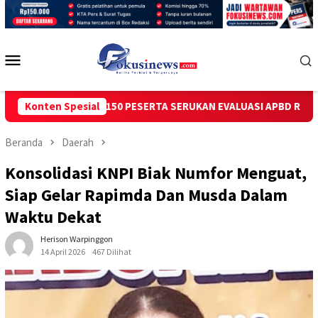
Loncat
ke
konten
Menu
Mobile
EDAL 150 PESERTA SERUKAN EVALUASI APBD Rp9,49 MILIAR
Konten Spesial
Beranda
Daerah
Konsolidasi KNPI Biak Numfor Menguat,
Siap Gelar Rapimda Dan Musda Dalam
Waktu Dekat
Herison Warpinggon
14 April 2026
467 Dilihat