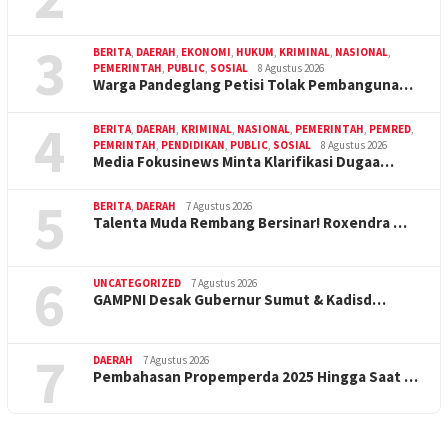
3
BERITA
,
DAERAH
,
EKONOMI
,
HUKUM
,
KRIMINAL
,
NASIONAL
,
PEMERINTAH
,
PUBLIC
,
SOSIAL
8 Agustus 2026
Warga Pandeglang Petisi Tolak Pembanguna…
4
BERITA
,
DAERAH
,
KRIMINAL
,
NASIONAL
,
PEMERINTAH
,
PEMRED
,
PEMRINTAH
,
PENDIDIKAN
,
PUBLIC
,
SOSIAL
8 Agustus 2026
Media Fokusinews Minta Klarifikasi Dugaa…
5
BERITA
,
DAERAH
7 Agustus 2026
Talenta Muda Rembang Bersinar! Roxendra …
6
UNCATEGORIZED
7 Agustus 2026
GAMPNI Desak Gubernur Sumut & Kadisd…
7
DAERAH
7 Agustus 2026
Pembahasan Propemperda 2025 Hingga Saat …