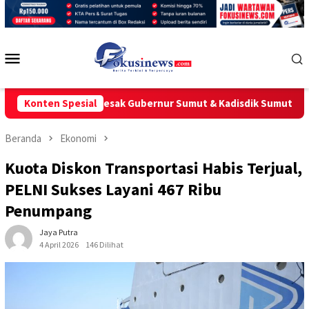
Loncat
ke
konten
Menu
Mobile
GAMPNI Desak Gubernur Sumut & Kadisdik Sumut Hentikan Sementa
Konten Spesial
Beranda
Ekonomi
Kuota Diskon Transportasi Habis Terjual,
PELNI Sukses Layani 467 Ribu
Penumpang
Jaya Putra
4 April 2026
146 Dilihat