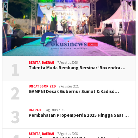
1
BERITA
,
DAERAH
7 Agustus 2026
Talenta Muda Rembang Bersinar! Roxendra …
2
UNCATEGORIZED
7 Agustus 2026
GAMPNI Desak Gubernur Sumut & Kadisd…
3
DAERAH
7 Agustus 2026
Pembahasan Propemperda 2025 Hingga Saat …
BERITA
,
DAERAH
7 Agustus 2026