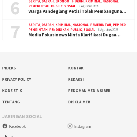
6
BERITA
,
DAERAH
,
EKONOMI
,
HUKUM
,
KRIMINAL
,
NASIONAL
,
PEMERINTAH
,
PUBLIC
,
SOSIAL
8 Agustus 2026
Warga Pandeglang Petisi Tolak Pembanguna…
7
BERITA
,
DAERAH
,
KRIMINAL
,
NASIONAL
,
PEMERINTAH
,
PEMRED
,
PEMRINTAH
,
PENDIDIKAN
,
PUBLIC
,
SOSIAL
8 Agustus 2026
Media Fokusinews Minta Klarifikasi Dugaa…
INDEKS
KONTAK
PRIVACY POLICY
REDAKSI
KODE ETIK
PEDOMAN MEDIA SIBER
TENTANG
DISCLAIMER
JARINGAN SOCIAL
Facebook
Instagram