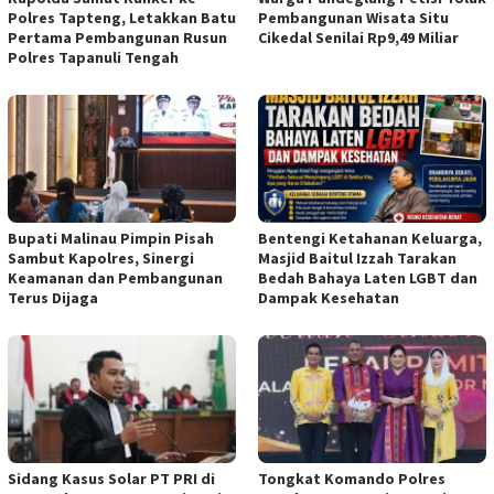
Polres Tapteng, Letakkan Batu
Pembangunan Wisata Situ
Pertama Pembangunan Rusun
Cikedal Senilai Rp9,49 Miliar
Polres Tapanuli Tengah
Bupati Malinau Pimpin Pisah
Bentengi Ketahanan Keluarga,
Sambut Kapolres, Sinergi
Masjid Baitul Izzah Tarakan
Keamanan dan Pembangunan
Bedah Bahaya Laten LGBT dan
Terus Dijaga
Dampak Kesehatan
Sidang Kasus Solar PT PRI di
Tongkat Komando Polres