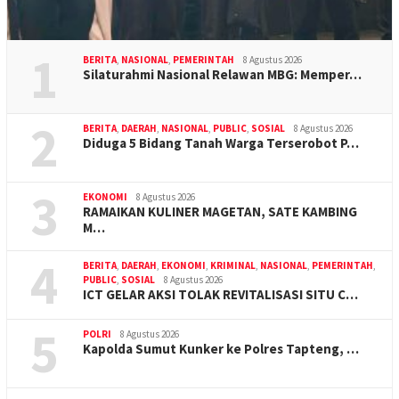
1
BERITA
,
NASIONAL
,
PEMERINTAH
8 Agustus 2026
Silaturahmi Nasional Relawan MBG: Memper…
2
BERITA
,
DAERAH
,
NASIONAL
,
PUBLIC
,
SOSIAL
8 Agustus 2026
Diduga 5 Bidang Tanah Warga Terserobot P…
3
EKONOMI
8 Agustus 2026
RAMAIKAN KULINER MAGETAN, SATE KAMBING
M…
4
BERITA
,
DAERAH
,
EKONOMI
,
KRIMINAL
,
NASIONAL
,
PEMERINTAH
,
PUBLIC
,
SOSIAL
8 Agustus 2026
ICT GELAR AKSI TOLAK REVITALISASI SITU C…
5
POLRI
8 Agustus 2026
Kapolda Sumut Kunker ke Polres Tapteng, …