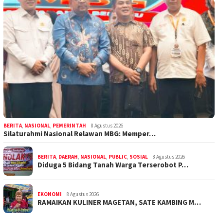
BERITA
,
NASIONAL
,
PEMERINTAH
8 Agustus 2026
Silaturahmi Nasional Relawan MBG: Memper…
BERITA
,
DAERAH
,
NASIONAL
,
PUBLIC
,
SOSIAL
8 Agustus 2026
Diduga 5 Bidang Tanah Warga Terserobot P…
EKONOMI
8 Agustus 2026
RAMAIKAN KULINER MAGETAN, SATE KAMBING M…