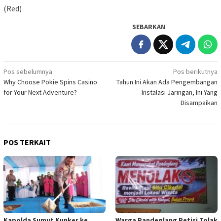
(Red)
SEBARKAN
Navigasi
Pos sebelumnya
Pos berikutnya
Why Choose Pokie Spins Casino
Tahun Ini Akan Ada Pengembangan
pos
for Your Next Adventure?
Instalasi Jaringan, Ini Yang
Disampaikan
POS TERKAIT
Kapolda Sumut Kunker ke
Warga Pandeglang Petisi Tolak