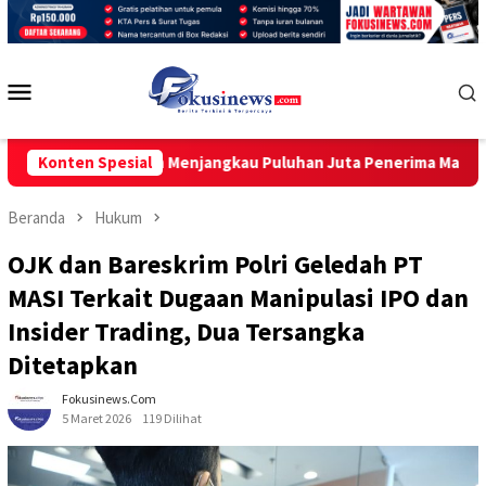
Loncat
ke
konten
Menu
Mobile
nergi dan Menjangkau Puluhan Juta Penerima Manfaat
Konten Spesial
Di
Beranda
Hukum
OJK dan Bareskrim Polri Geledah PT
MASI Terkait Dugaan Manipulasi IPO dan
Insider Trading, Dua Tersangka
Ditetapkan
Fokusinews.com
5 Maret 2026
119 Dilihat