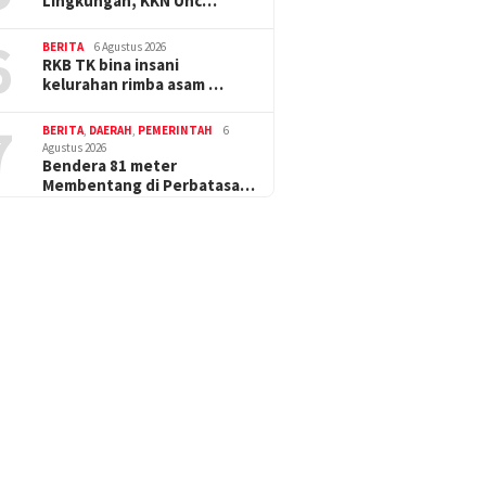
Lingkungan, KKN Unc…
6
BERITA
6 Agustus 2026
RKB TK bina insani
kelurahan rimba asam …
7
BERITA
,
DAERAH
,
PEMERINTAH
6
Agustus 2026
Bendera 81 meter
Membentang di Perbatasa…