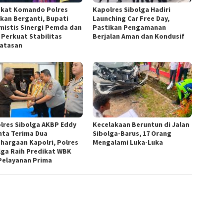
kat Komando Polres
Kapolres Sibolga Hadiri
kan Berganti, Bupati
Launching Car Free Day,
mistis Sinergi Pemda dan
Pastikan Pengamanan
i Perkuat Stabilitas
Berjalan Aman dan Kondusif
atasan
lres Sibolga AKBP Eddy
Kecelakaan Beruntun di Jalan
nta Terima Dua
Sibolga-Barus, 17 Orang
hargaan Kapolri, Polres
Mengalami Luka-Luka
lga Raih Predikat WBK
Pelayanan Prima