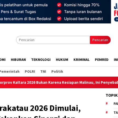
Pencarian
OMI
HIBURAN
TEKNOLOGI
HUKUM
KRIMINAL
PEMRED
IN
Pemerintah
POLRI
TNI
Politik
kan Karena Kesiapan Malinau, Ini Penyebabnya
Bangun G
TOPIK
PA
rakatau 2026 Dimulai,
TA