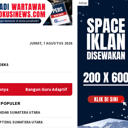
tutup
JUMAT, 7 AGUSTUS 2026
DEKS
uru Adaptif di Era Digital, Tim Pengabdian Universitas Sriwijay
 POPULER
NDAN SUMATERA UTARA
PTENG SUMATERA UTARA