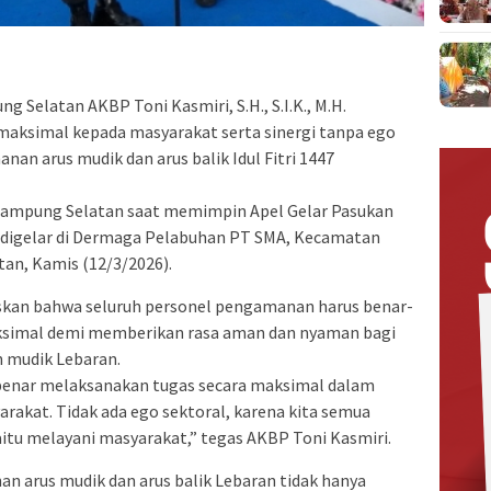
 Selatan AKBP Toni Kasmiri, S.H., S.I.K., M.H.
aksimal kepada masyarakat serta sinergi tanpa ego
an arus mudik dan arus balik Idul Fitri 1447
 Lampung Selatan saat memimpin Apel Gelar Pasukan
 digelar di Dermaga Pelabuhan PT SMA, Kecamatan
an, Kamis (12/3/2026).
kan bahwa seluruh personel pengamanan harus benar-
ksimal demi memberikan rasa aman dan nyaman bagi
 mudik Lebaran.
enar melaksanakan tugas secara maksimal dalam
akat. Tidak ada ego sektoral, karena kita semua
aitu melayani masyarakat,” tegas AKBP Toni Kasmiri.
n arus mudik dan arus balik Lebaran tidak hanya