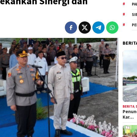
Tekankan Sinergi dan
PA
SI
PE
BERIT
BERITA
,
Penund
Kar…