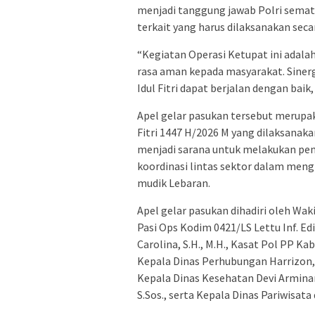
menjadi tanggung jawab Polri semata
terkait yang harus dilaksanakan sec
“Kegiatan Operasi Ketupat ini ada
rasa aman kepada masyarakat. Siner
Idul Fitri dapat berjalan dengan baik,
Apel gelar pasukan tersebut merupa
Fitri 1447 H/2026 M yang dilaksanakan
menjadi sarana untuk melakukan peng
koordinasi lintas sektor dalam men
mudik Lebaran.
Apel gelar pasukan dihadiri oleh Waki
Pasi Ops Kodim 0421/LS Lettu Inf. Ed
Carolina, S.H., M.H., Kasat Pol PP Ka
Kepala Dinas Perhubungan Harrizon, S.
Kepala Dinas Kesehatan Devi Arminant
S.Sos., serta Kepala Dinas Pariwisata