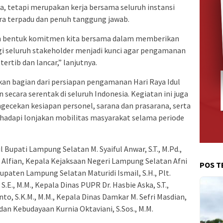
, tetapi merupakan kerja bersama seluruh instansi
ara terpadu dan penuh tanggung jawab.
lah bentuk komitmen kita bersama dalam memberikan
gi seluruh stakeholder menjadi kunci agar pengamanan
 tertib dan lancar,” lanjutnya.
kan bagian dari persiapan pengamanan Hari Raya Idul
 secara serentak di seluruh Indonesia. Kegiatan ini juga
ecekan kesiapan personel, sarana dan prasarana, serta
ghadapi lonjakan mobilitas masyarakat selama periode
l Bupati Lampung Selatan M. Syaiful Anwar, S.T., M.Pd.,
i Alfian, Kepala Kejaksaan Negeri Lampung Selatan Afni
POS T
bupaten Lampung Selatan Maturidi Ismail, S.H., Plt.
E., M.M., Kepala Dinas PUPR Dr. Hasbie Aska, S.T.,
o, S.K.M., M.M., Kepala Dinas Damkar M. Sefri Masdian,
 dan Kebudayaan Kurnia Oktaviani, S.Sos., M.M.