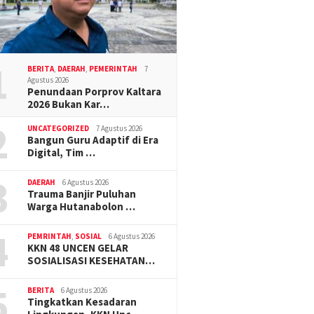
1
BERITA
,
DAERAH
,
PEMERINTAH
7
Agustus 2026
Penundaan Porprov Kaltara
2026 Bukan Kar…
2
UNCATEGORIZED
7 Agustus 2026
Bangun Guru Adaptif di Era
Digital, Tim …
3
DAERAH
6 Agustus 2026
Trauma Banjir Puluhan
Warga Hutanabolon …
4
PEMRINTAH
,
SOSIAL
6 Agustus 2026
KKN 48 UNCEN GELAR
SOSIALISASI KESEHATAN…
5
BERITA
6 Agustus 2026
Tingkatkan Kesadaran