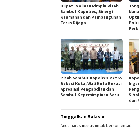
Bupati Malinau Pimpin Pisah
Tong
Sambut Kapolres, Sinergi
Nunu
Keamanan dan Pembangunan
Opti
Terus Dijaga
Polr
Perb
Pisah Sambut Kapolres Metro
Kapo
Bekasi Kota, Wali Kota Bekasi
Inga
Apresiasi Pengabdian dan
Peng
Sambut Kepemimpinan Baru
Sibo
dan 
Tinggalkan Balasan
Anda harus
masuk
untuk berkomentar.