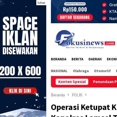
Loncat
tutup
ke
konten
BERANDA
BERITA
DAERAH
EKON
NASIONAL
Olahraga
Otomotif
Penundaan Porprov Kaltara 2026 Bu
Konten Spesial
Beranda
POLRI
Operasi Ketupat K