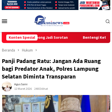
Loncat
ke
konten
Menu
Mobile
gurcopong Jadi Sorotan
Konten Spesial
Bentengi Ketahanan Keluarga, Ma
Beranda
Hukum
Panji Padang Ratu: Jangan Ada Ruang
bagi Predator Anak, Polres Lampung
Selatan Diminta Transparan
Agus Saini
12 Maret 2026
248 Dilihat