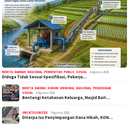
BERITA
,
DAERAH
,
NASIONAL
,
PEMRINTAH
,
PUBLIC
,
SOSIAL
6 Agustus 2026
Diduga Tidak Sesuai Spesifikasi, Pekerja…
BERITA
,
DAERAH
,
HUKUM
,
KRIMINAL
,
NASIONAL
,
PENDIDIKAN
,
SOSIAL
6 Agustus 2026
Bentengi Ketahanan Keluarga, Masjid Bait…
UNCATEGORIZED
5 Agustus 2026
Diterpa Isu Penyimpangan Dana Hibah, KON…