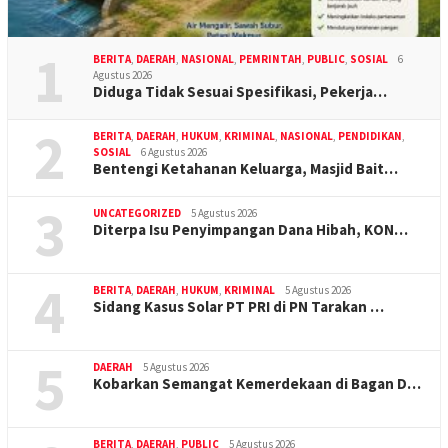
1
BERITA
,
DAERAH
,
NASIONAL
,
PEMRINTAH
,
PUBLIC
,
SOSIAL
6
Agustus 2026
Diduga Tidak Sesuai Spesifikasi, Pekerja…
2
BERITA
,
DAERAH
,
HUKUM
,
KRIMINAL
,
NASIONAL
,
PENDIDIKAN
,
SOSIAL
6 Agustus 2026
Bentengi Ketahanan Keluarga, Masjid Bait…
3
UNCATEGORIZED
5 Agustus 2026
Diterpa Isu Penyimpangan Dana Hibah, KON…
4
BERITA
,
DAERAH
,
HUKUM
,
KRIMINAL
5 Agustus 2026
Sidang Kasus Solar PT PRI di PN Tarakan …
5
DAERAH
5 Agustus 2026
Kobarkan Semangat Kemerdekaan di Bagan D…
BERITA
,
DAERAH
,
PUBLIC
5 Agustus 2026