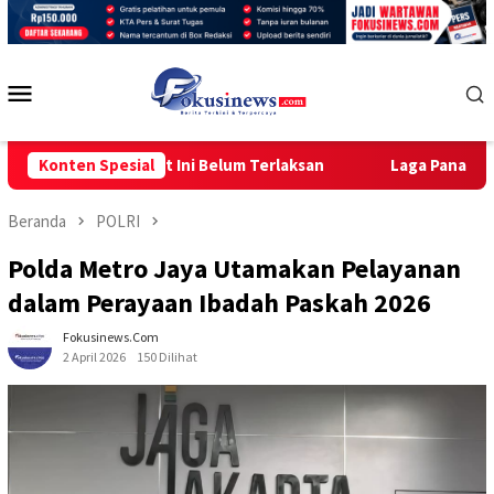
Loncat
ke
konten
Menu
Mobile
ngga Saat Ini Belum Terlaksan
Konten Spesial
Laga Panas PSJ CUP 2026
Beranda
POLRI
Polda Metro Jaya Utamakan Pelayanan
dalam Perayaan Ibadah Paskah 2026
Fokusinews.com
2 April 2026
150 Dilihat