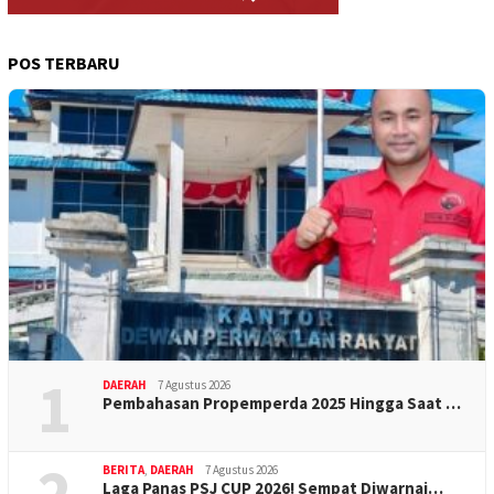
POS TERBARU
1
DAERAH
7 Agustus 2026
Pembahasan Propemperda 2025 Hingga Saat …
2
BERITA
,
DAERAH
7 Agustus 2026
Laga Panas PSJ CUP 2026! Sempat Diwarnai…