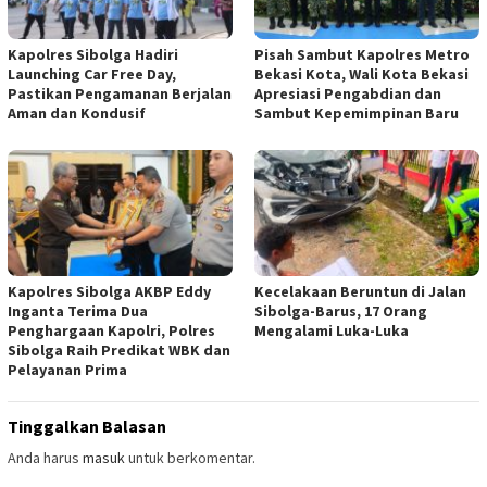
Kapolres Sibolga Hadiri
Pisah Sambut Kapolres Metro
Launching Car Free Day,
Bekasi Kota, Wali Kota Bekasi
Pastikan Pengamanan Berjalan
Apresiasi Pengabdian dan
Aman dan Kondusif
Sambut Kepemimpinan Baru
Kapolres Sibolga AKBP Eddy
Kecelakaan Beruntun di Jalan
Inganta Terima Dua
Sibolga-Barus, 17 Orang
Penghargaan Kapolri, Polres
Mengalami Luka-Luka
Sibolga Raih Predikat WBK dan
Pelayanan Prima
Tinggalkan Balasan
Anda harus
masuk
untuk berkomentar.