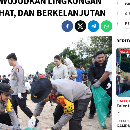
 WUJUDKAN LINGKUNGAN
PA
EHAT, DAN BERKELANJUTAN
SI
PE
BERIT
BERITA
,
Talent
…
UNCATE
GAMPN