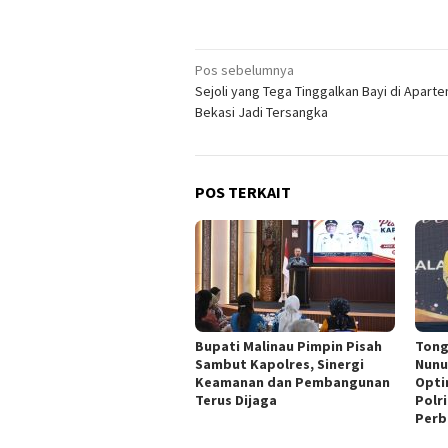
Navigasi
Pos sebelumnya
Sejoli yang Tega Tinggalkan Bayi di Apart
pos
Bekasi Jadi Tersangka
POS TERKAIT
Bupati Malinau Pimpin Pisah
Tong
Sambut Kapolres, Sinergi
Nunu
Keamanan dan Pembangunan
Opti
Terus Dijaga
Polr
Perb