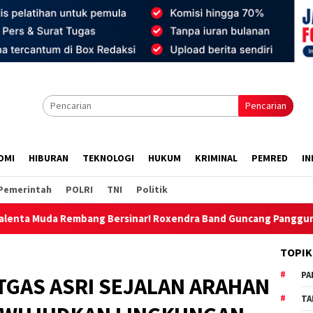
Pencarian
OMI
HIBURAN
TEKNOLOGI
HUKUM
KRIMINAL
PEMRED
IN
Pemerintah
POLRI
TNI
Politik
g Bersinar! Roxendra Band Guncang Panggung Rembang Expo 20
TOPIK
PA
TGAS ASRI SEJALAN ARAHAN
TA