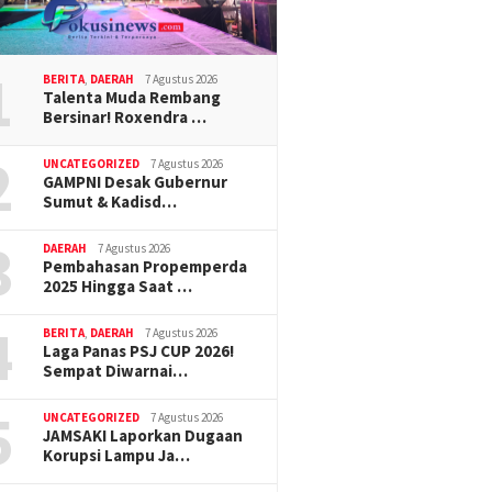
1
BERITA
,
DAERAH
7 Agustus 2026
Talenta Muda Rembang
Bersinar! Roxendra …
2
UNCATEGORIZED
7 Agustus 2026
GAMPNI Desak Gubernur
Sumut & Kadisd…
3
DAERAH
7 Agustus 2026
Pembahasan Propemperda
2025 Hingga Saat …
4
BERITA
,
DAERAH
7 Agustus 2026
Laga Panas PSJ CUP 2026!
Sempat Diwarnai…
5
UNCATEGORIZED
7 Agustus 2026
JAMSAKI Laporkan Dugaan
Korupsi Lampu Ja…