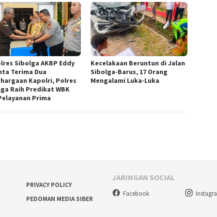
lres Sibolga AKBP Eddy
Kecelakaan Beruntun di Jalan
nta Terima Dua
Sibolga-Barus, 17 Orang
hargaan Kapolri, Polres
Mengalami Luka-Luka
lga Raih Predikat WBK
Pelayanan Prima
JARINGAN SOCIAL
PRIVACY POLICY
Facebook
Instagr
PEDOMAN MEDIA SIBER