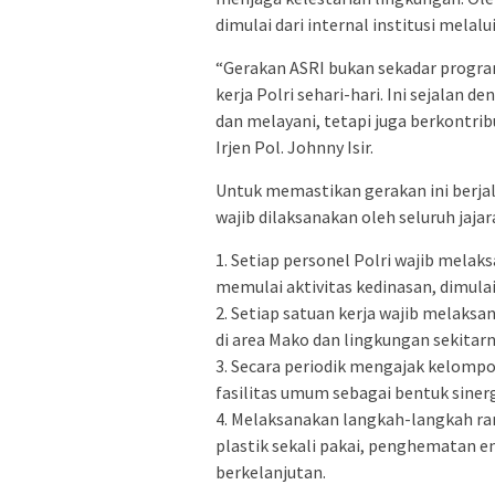
dimulai dari internal institusi melal
“Gerakan ASRI bukan sekadar program
kerja Polri sehari-hari. Ini sejalan d
dan melayani, tetapi juga berkontri
Irjen Pol. Johnny Isir.
Untuk memastikan gerakan ini berjal
wajib dilaksanakan oleh seluruh jajar
1. Setiap personel Polri wajib mela
memulai aktivitas kedinasan, dimulai 
2. Setiap satuan kerja wajib melaksa
di area Mako dan lingkungan sekitarn
3. Secara periodik mengajak kelom
fasilitas umum sebagai bentuk siner
4. Melaksanakan langkah-langkah r
plastik sekali pakai, penghematan en
berkelanjutan.