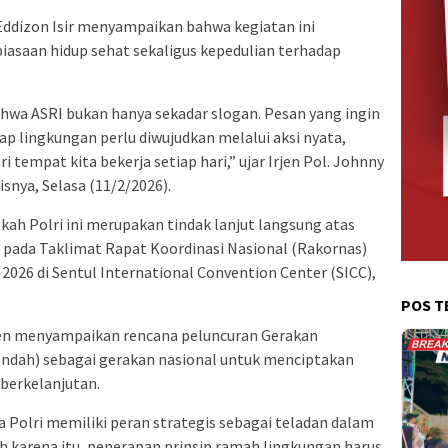
 Eddizon Isir menyampaikan bahwa kegiatan ini
saan hidup sehat sekaligus kepedulian terhadap
hwa ASRI bukan hanya sekadar slogan. Pesan yang ingin
ap lingkungan perlu diwujudkan melalui aksi nyata,
i tempat kita bekerja setiap hari,” ujar Irjen Pol. Johnny
isnya, Selasa (11/2/2026).
kah Polri ini merupakan tindak lanjut langsung atas
 pada Taklimat Rapat Koordinasi Nasional (Rakornas)
026 di Sentul International Convention Center (SICC),
POS T
en menyampaikan rencana peluncuran Gerakan
 Indah) sebagai gerakan nasional untuk menciptakan
 berkelanjutan.
Polri memiliki peran strategis sebagai teladan dalam
h karena itu, penerapan prinsip ramah lingkungan harus