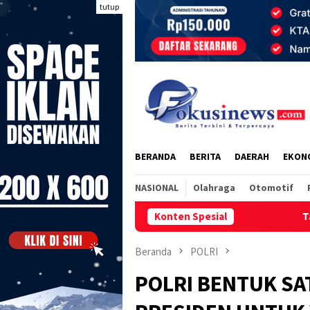
Loncat
tutup
ke
konten
BERANDA
BERITA
DAERAH
EKON
NASIONAL
Olahraga
Otomotif
Konten Spesial
Talenta Muda Remban
Beranda
POLRI
POLRI BENTUK SA