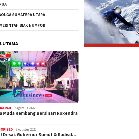
PUA
BOLGA SUMATERA UTARA
MERINTAH BIAK NUMFOR
A UTAMA
DAERAH
7 Agustus 2026
a Muda Rembang Bersinar! Roxendra
GORIZED
7 Agustus 2026
I Desak Gubernur Sumut & Kadisd…