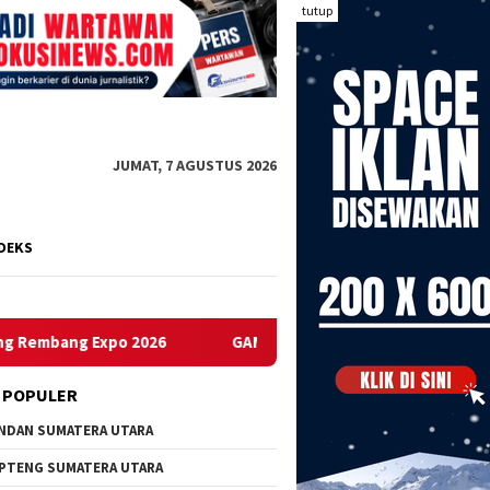
tutup
JUMAT, 7 AGUSTUS 2026
DEKS
26
GAMPNI Desak Gubernur Sumut & Kadisdik Sumut Henti
 POPULER
NDAN SUMATERA UTARA
PTENG SUMATERA UTARA