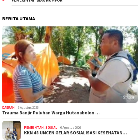
PEMERINTAH BIAK NUMFOR
BERITA UTAMA
DAERAH
6 Agustus 2026
Trauma Banjir Puluhan Warga Hutanabolon …
PEMRINTAH
,
SOSIAL
6 Agustus 2026
KKN 48 UNCEN GELAR SOSIALISASI KESEHATAN…