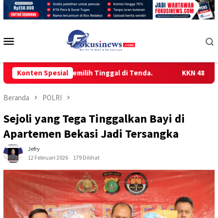
Loncat
ke
konten
Menu
Mobile
Lebih Memilih Tinggal di Tenda.
Konten Spesial
KKN 48 UNCEN GELAR S
Beranda
POLRI
Sejoli yang Tega Tinggalkan Bayi di
Apartemen Bekasi Jadi Tersangka
Jefry
12 Februari 2026
179 Dilihat