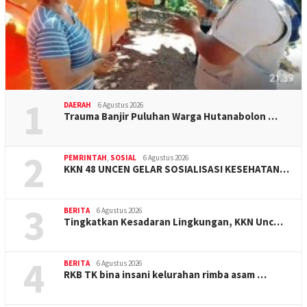
1
DAERAH
6 Agustus 2026
Trauma Banjir Puluhan Warga Hutanabolon …
2
PEMRINTAH
,
SOSIAL
6 Agustus 2026
KKN 48 UNCEN GELAR SOSIALISASI KESEHATAN…
3
BERITA
6 Agustus 2026
Tingkatkan Kesadaran Lingkungan, KKN Unc…
4
BERITA
6 Agustus 2026
RKB TK bina insani kelurahan rimba asam …