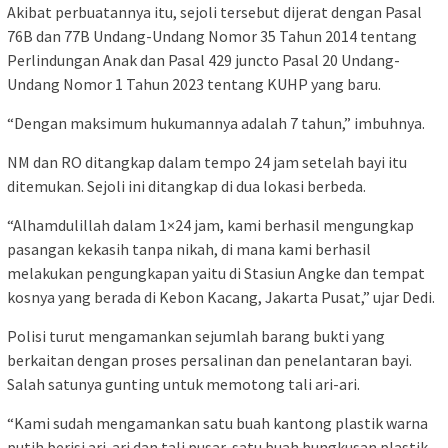
Akibat perbuatannya itu, sejoli tersebut dijerat dengan Pasal
76B dan 77B Undang-Undang Nomor 35 Tahun 2014 tentang
Perlindungan Anak dan Pasal 429 juncto Pasal 20 Undang-
Undang Nomor 1 Tahun 2023 tentang KUHP yang baru.
“Dengan maksimum hukumannya adalah 7 tahun,” imbuhnya.
NM dan RO ditangkap dalam tempo 24 jam setelah bayi itu
ditemukan. Sejoli ini ditangkap di dua lokasi berbeda.
“Alhamdulillah dalam 1×24 jam, kami berhasil mengungkap
pasangan kekasih tanpa nikah, di mana kami berhasil
melakukan pengungkapan yaitu di Stasiun Angke dan tempat
kosnya yang berada di Kebon Kacang, Jakarta Pusat,” ujar Dedi.
Polisi turut mengamankan sejumlah barang bukti yang
berkaitan dengan proses persalinan dan penelantaran bayi.
Salah satunya gunting untuk memotong tali ari-ari.
“Kami sudah mengamankan satu buah kantong plastik warna
putih berisi ari-ari dan tali pusar, satu buah bungkusan plastik