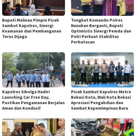
Bupati Malinau Pimpin Pisah
Tongkat Komando Polres
Sambut Kapolres, Sinergi
Nunukan Berganti, Bupati
Keamanan dan Pembangunan
Optimistis Sinergi Pemda dan
Terus Dijaga
Polri Perkuat Stabilitas
Perbatasan
Kapolres Sibolga Hadiri
Pisah Sambut Kapolres Metro
Launching Car Free Day,
Bekasi Kota, Wali Kota Bekasi
Pastikan Pengamanan Berjalan
Apresiasi Pengabdian dan
Aman dan Kondusif
Sambut Kepemimpinan Baru