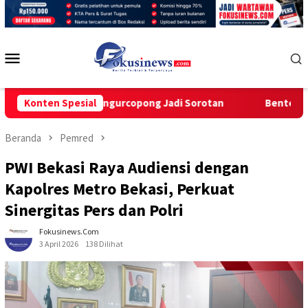
Loncat
ke
konten
Menu
Mobile
 Desa Bungurcopong Jadi Sorotan
Konten Spesial
Bentengi Ketahanan Kel
Beranda
Pemred
PWI Bekasi Raya Audiensi dengan
Kapolres Metro Bekasi, Perkuat
Sinergitas Pers dan Polri
Fokusinews.com
3 April 2026
138 Dilihat