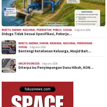
BERITA
,
DAERAH
,
NASIONAL
,
PEMRINTAH
,
PUBLIC
,
SOSIAL
6 Agustus 2026
Diduga Tidak Sesuai Spesifikasi, Pekerja…
BERITA
,
DAERAH
,
HUKUM
,
KRIMINAL
,
NASIONAL
,
PENDIDIKAN
,
SOSIAL
6 Agustus 2026
Bentengi Ketahanan Keluarga, Masjid Bait…
UNCATEGORIZED
5 Agustus 2026
Diterpa Isu Penyimpangan Dana Hibah, KON…