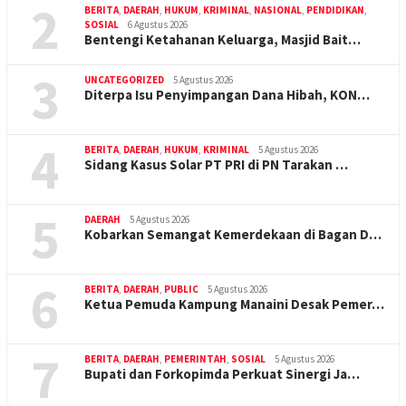
2
BERITA
,
DAERAH
,
HUKUM
,
KRIMINAL
,
NASIONAL
,
PENDIDIKAN
,
SOSIAL
6 Agustus 2026
Bentengi Ketahanan Keluarga, Masjid Bait…
3
UNCATEGORIZED
5 Agustus 2026
Diterpa Isu Penyimpangan Dana Hibah, KON…
4
BERITA
,
DAERAH
,
HUKUM
,
KRIMINAL
5 Agustus 2026
Sidang Kasus Solar PT PRI di PN Tarakan …
5
DAERAH
5 Agustus 2026
Kobarkan Semangat Kemerdekaan di Bagan D…
6
BERITA
,
DAERAH
,
PUBLIC
5 Agustus 2026
Ketua Pemuda Kampung Manaini Desak Pemer…
7
BERITA
,
DAERAH
,
PEMERINTAH
,
SOSIAL
5 Agustus 2026
Bupati dan Forkopimda Perkuat Sinergi Ja…