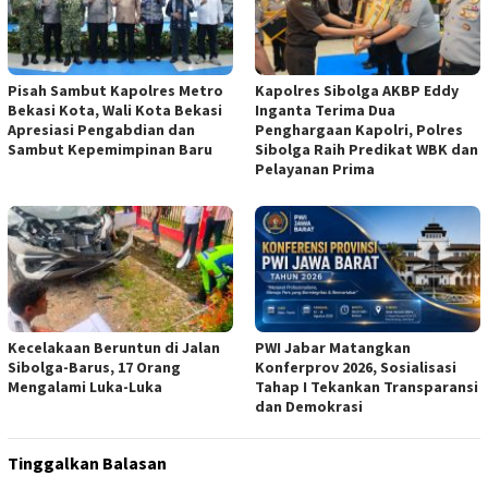
Pisah Sambut Kapolres Metro
Kapolres Sibolga AKBP Eddy
Bekasi Kota, Wali Kota Bekasi
Inganta Terima Dua
Apresiasi Pengabdian dan
Penghargaan Kapolri, Polres
Sambut Kepemimpinan Baru
Sibolga Raih Predikat WBK dan
Pelayanan Prima
Kecelakaan Beruntun di Jalan
PWI Jabar Matangkan
Sibolga-Barus, 17 Orang
Konferprov 2026, Sosialisasi
Mengalami Luka-Luka
Tahap I Tekankan Transparansi
dan Demokrasi
Tinggalkan Balasan