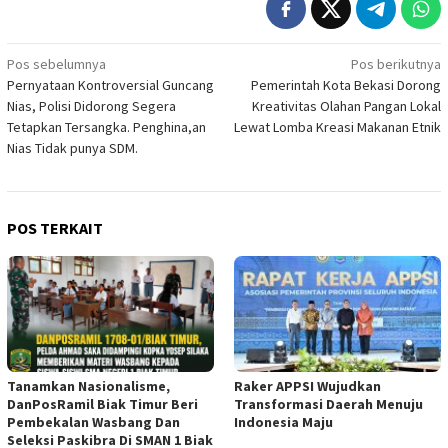
Navigasi
Pos sebelumnya
Pos berikutnya
Pernyataan Kontroversial Guncang
Pemerintah Kota Bekasi Dorong
pos
Nias, Polisi Didorong Segera
Kreativitas Olahan Pangan Lokal
Tetapkan Tersangka. Penghina,an
Lewat Lomba Kreasi Makanan Etnik
Nias Tidak punya SDM.
POS TERKAIT
Tanamkan Nasionalisme,
Raker APPSI Wujudkan
DanPosRamil Biak Timur Beri
Transformasi Daerah Menuju
Pembekalan Wasbang Dan
Indonesia Maju
Seleksi Paskibra Di SMAN 1 Biak