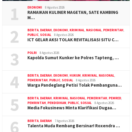
1
EKONOMI
8 Agustus 2026
RAMAIKAN KULINER MAGETAN, SATE KAMBING
M…
2
BERITA
,
DAERAH
,
EKONOMI
,
KRIMINAL
,
NASIONAL
,
PEMERINTAH
,
PUBLIC
,
SOSIAL
8 Agustus 2026
ICT GELAR AKSI TOLAK REVITALISASI SITU C…
3
POLRI
8 Agustus 2026
Kapolda Sumut Kunker ke Polres Tapteng, …
4
BERITA
,
DAERAH
,
EKONOMI
,
HUKUM
,
KRIMINAL
,
NASIONAL
,
PEMERINTAH
,
PUBLIC
,
SOSIAL
8 Agustus 2026
Warga Pandeglang Petisi Tolak Pembanguna…
5
BERITA
,
DAERAH
,
KRIMINAL
,
NASIONAL
,
PEMERINTAH
,
PEMRED
,
PEMRINTAH
,
PENDIDIKAN
,
PUBLIC
,
SOSIAL
8 Agustus 2026
Media Fokusinews Minta Klarifikasi Dugaa…
6
BERITA
,
DAERAH
7 Agustus 2026
Talenta Muda Rembang Bersinar! Roxendra …