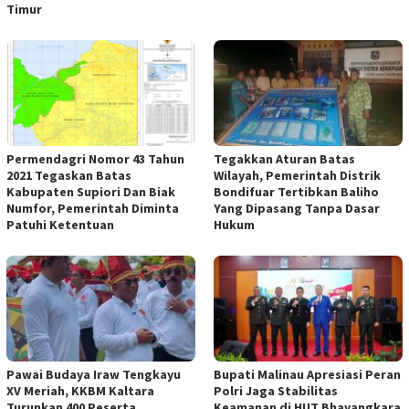
Timur
Permendagri Nomor 43 Tahun
Tegakkan Aturan Batas
2021 Tegaskan Batas
Wilayah, Pemerintah Distrik
Kabupaten Supiori Dan Biak
Bondifuar Tertibkan Baliho
Numfor, Pemerintah Diminta
Yang Dipasang Tanpa Dasar
Patuhi Ketentuan
Hukum
Pawai Budaya Iraw Tengkayu
Bupati Malinau Apresiasi Peran
XV Meriah, KKBM Kaltara
Polri Jaga Stabilitas
Turunkan 400 Peserta
Keamanan di HUT Bhayangkara