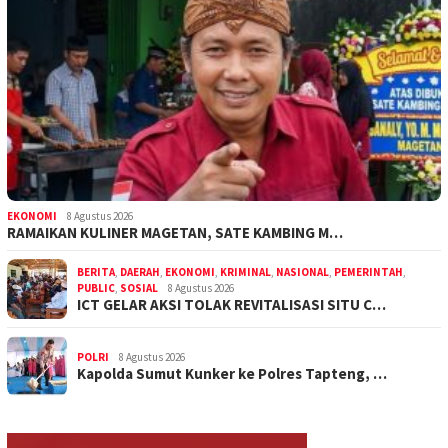
EKONOMI
8 Agustus 2026
RAMAIKAN KULINER MAGETAN, SATE KAMBING M…
BERITA
,
DAERAH
,
EKONOMI
,
KRIMINAL
,
NASIONAL
,
PEMERINTAH
,
PUBLIC
,
SOSIAL
8 Agustus 2026
ICT GELAR AKSI TOLAK REVITALISASI SITU C…
POLRI
8 Agustus 2026
Kapolda Sumut Kunker ke Polres Tapteng, …