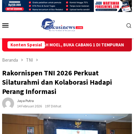
Loncat
ke
konten
Menu
Mobile
MBING MBAH MOEL, BUKA CABANG 1 DI TEMPURAN
Konten Spesial
ICT GEL
Beranda
TNI
Rakornispen TNI 2026 Perkuat
Silaturahmi dan Kolaborasi Hadapi
Perang Informasi
Jaya Putra
14 Februari 2026
197 Dilihat