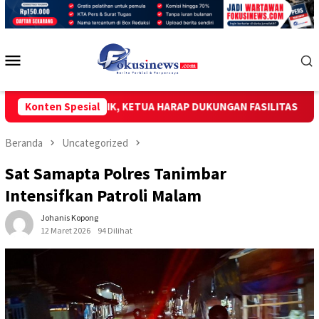
Loncat
ke
konten
Menu
Mobile
MI DILANTIK, KETUA HARAP DUKUNGAN FASILITAS
Konten Spesial
Semarak
Beranda
Uncategorized
Sat Samapta Polres Tanimbar
Intensifkan Patroli Malam
Johanis Kopong
12 Maret 2026
94 Dilihat