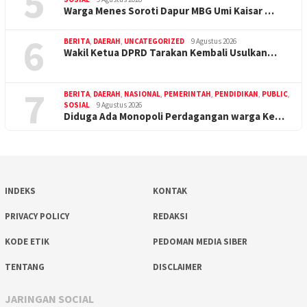
5
Warga Menes Soroti Dapur MBG Umi Kaisar …
6
BERITA
,
DAERAH
,
UNCATEGORIZED
9 Agustus 2026
Wakil Ketua DPRD Tarakan Kembali Usulkan…
7
BERITA
,
DAERAH
,
NASIONAL
,
PEMERINTAH
,
PENDIDIKAN
,
PUBLIC
,
SOSIAL
9 Agustus 2026
Diduga Ada Monopoli Perdagangan warga Ke…
INDEKS
KONTAK
PRIVACY POLICY
REDAKSI
KODE ETIK
PEDOMAN MEDIA SIBER
TENTANG
DISCLAIMER
JARINGAN SOCIAL