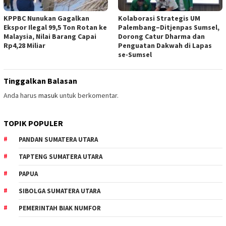
KPPBC Nunukan Gagalkan
Kolaborasi Strategis UM
Ekspor Ilegal 99,5 Ton Rotan ke
Palembang–Ditjenpas Sumsel,
Malaysia, Nilai Barang Capai
Dorong Catur Dharma dan
Rp4,28 Miliar
Penguatan Dakwah di Lapas
se-Sumsel
Tinggalkan Balasan
Anda harus
masuk
untuk berkomentar.
TOPIK POPULER
PANDAN SUMATERA UTARA
TAPTENG SUMATERA UTARA
PAPUA
SIBOLGA SUMATERA UTARA
PEMERINTAH BIAK NUMFOR