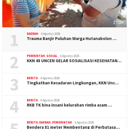
1
DAERAH
6 Agustus 2026
Trauma Banjir Puluhan Warga Hutanabolon …
2
PEMRINTAH
,
SOSIAL
6 Agustus 2026
KKN 48 UNCEN GELAR SOSIALISASI KESEHATAN…
3
BERITA
6 Agustus 2026
Tingkatkan Kesadaran Lingkungan, KKN Unc…
4
BERITA
6 Agustus 2026
RKB TK bina insani kelurahan rimba asam …
5
BERITA
,
DAERAH
,
PEMERINTAH
6 Agustus 2026
Bendera 81 meter Membentang di Perbatasa…