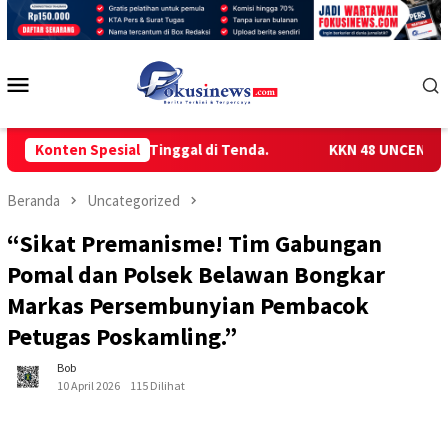
Loncat
ke
konten
Menu
Mobile
milih Tinggal di Tenda.
Konten Spesial
KKN 48 UNCEN GELAR SOSIALIS
Beranda
Uncategorized
“Sikat Premanisme! Tim Gabungan
Pomal dan Polsek Belawan Bongkar
Markas Persembunyian Pembacok
Petugas Poskamling.”
Bob
10 April 2026
115 Dilihat