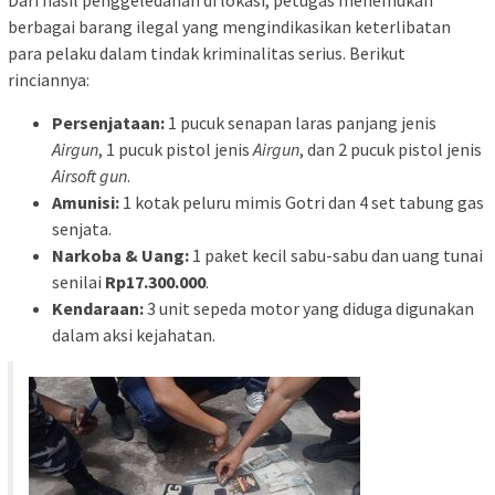
​Dari hasil penggeledahan di lokasi, petugas menemukan
berbagai barang ilegal yang mengindikasikan keterlibatan
para pelaku dalam tindak kriminalitas serius. Berikut
rinciannya:
Persenjataan:
1 pucuk senapan laras panjang jenis
Airgun
, 1 pucuk pistol jenis
Airgun
, dan 2 pucuk pistol jenis
Airsoft gun
.
Amunisi:
1 kotak peluru mimis Gotri dan 4 set tabung gas
senjata.
Narkoba & Uang:
1 paket kecil sabu-sabu dan uang tunai
senilai
Rp17.300.000
.
Kendaraan:
3 unit sepeda motor yang diduga digunakan
dalam aksi kejahatan.