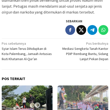
diamankan oleh pihak berwenang untuk proses hukum lebih
lanjut. Petugas masih mendalami asal-usul senjata api jenis
airgun
dan narkoba yang ditemukan di markas tersebut.
SEBARKAN
Navigasi
Pos sebelumnya
Pos berikutnya
Syiar Islam Terus Dihidupkan di
Mediasi Sengketa Tanah Kantor
pos
Kota Palembang, Jamaah Antusias
PDIP Rembang Buntu, Sidang
Ikuti Khataman Al-Qur’an
Lanjut Pekan Depan
POS TERKAIT