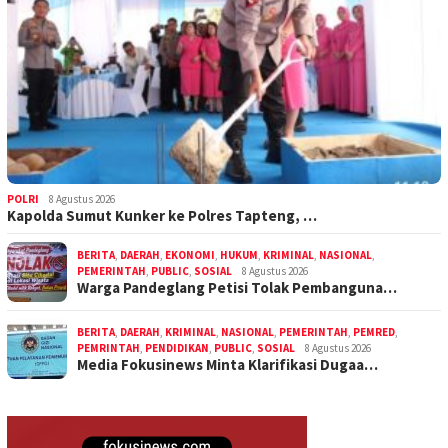
POLRI
8 Agustus 2026
Kapolda Sumut Kunker ke Polres Tapteng, …
BERITA
,
DAERAH
,
EKONOMI
,
HUKUM
,
KRIMINAL
,
NASIONAL
,
PEMERINTAH
,
PUBLIC
,
SOSIAL
8 Agustus 2026
Warga Pandeglang Petisi Tolak Pembanguna…
BERITA
,
DAERAH
,
KRIMINAL
,
NASIONAL
,
PEMERINTAH
,
PEMRED
,
PEMRINTAH
,
PENDIDIKAN
,
PUBLIC
,
SOSIAL
8 Agustus 2026
Media Fokusinews Minta Klarifikasi Dugaa…