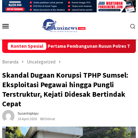
Loncat
ke
konten
Menu
Mobile
kkan Batu Pertama Pembangunan Rusun Polres Tapanuli Tengah
Konten Spesial
Beranda
Uncategorized
Skandal Dugaan Korupsi TPHP Sumsel:
Eksploitasi Pegawai hingga Pungli
Terstruktur, Kejati Didesak Bertindak
Cepat
Susantoplaju
16 April 2026
88 Dilihat