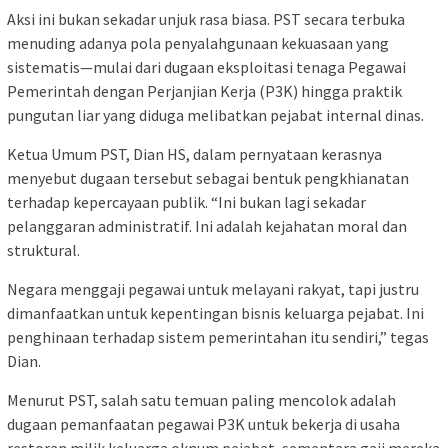
Aksi ini bukan sekadar unjuk rasa biasa. PST secara terbuka
menuding adanya pola penyalahgunaan kekuasaan yang
sistematis—mulai dari dugaan eksploitasi tenaga Pegawai
Pemerintah dengan Perjanjian Kerja (P3K) hingga praktik
pungutan liar yang diduga melibatkan pejabat internal dinas.
Ketua Umum PST, Dian HS, dalam pernyataan kerasnya
menyebut dugaan tersebut sebagai bentuk pengkhianatan
terhadap kepercayaan publik. “Ini bukan lagi sekadar
pelanggaran administratif. Ini adalah kejahatan moral dan
struktural.
Negara menggaji pegawai untuk melayani rakyat, tapi justru
dimanfaatkan untuk kepentingan bisnis keluarga pejabat. Ini
penghinaan terhadap sistem pemerintahan itu sendiri,” tegas
Dian.
Menurut PST, salah satu temuan paling mencolok adalah
dugaan pemanfaatan pegawai P3K untuk bekerja di usaha
restoran milik keluarga oknum pejabat, sementara gaji mereka