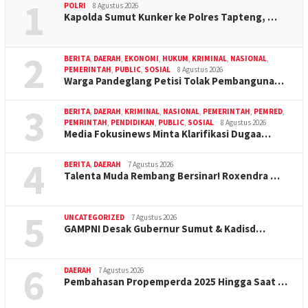
1
POLRI
8 Agustus 2026
Kapolda Sumut Kunker ke Polres Tapteng, …
2
BERITA
,
DAERAH
,
EKONOMI
,
HUKUM
,
KRIMINAL
,
NASIONAL
,
PEMERINTAH
,
PUBLIC
,
SOSIAL
8 Agustus 2026
Warga Pandeglang Petisi Tolak Pembanguna…
3
BERITA
,
DAERAH
,
KRIMINAL
,
NASIONAL
,
PEMERINTAH
,
PEMRED
,
PEMRINTAH
,
PENDIDIKAN
,
PUBLIC
,
SOSIAL
8 Agustus 2026
Media Fokusinews Minta Klarifikasi Dugaa…
4
BERITA
,
DAERAH
7 Agustus 2026
Talenta Muda Rembang Bersinar! Roxendra …
5
UNCATEGORIZED
7 Agustus 2026
GAMPNI Desak Gubernur Sumut & Kadisd…
6
DAERAH
7 Agustus 2026
Pembahasan Propemperda 2025 Hingga Saat …