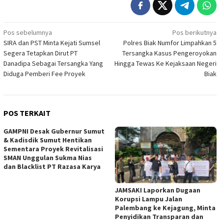
Navigasi
Pos sebelumnya
Pos berikutnya
SIRA dan PST Minta Kejati Sumsel
Polres Biak Numfor Limpahkan 5
pos
Segera Tetapkan Dirut PT
Tersangka Kasus Pengeroyokan
Danadipa Sebagai Tersangka Yang
Hingga Tewas Ke Kejaksaan Negeri
Diduga Pemberi Fee Proyek
Biak
POS TERKAIT
GAMPNI Desak Gubernur Sumut
& Kadisdik Sumut Hentikan
Sementara Proyek Revitalisasi
SMAN Unggulan Sukma Nias
dan Blacklist PT Razasa Karya
JAMSAKI Laporkan Dugaan
Korupsi Lampu Jalan
Palembang ke Kejagung, Minta
Penyidikan Transparan dan