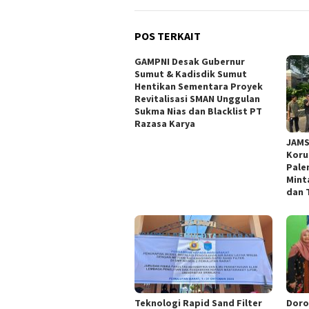
POS TERKAIT
GAMPNI Desak Gubernur
Sumut & Kadisdik Sumut
Hentikan Sementara Proyek
Revitalisasi SMAN Unggulan
Sukma Nias dan Blacklist PT
Razasa Karya
JAMS
Koru
Pale
Mint
dan 
Teknologi Rapid Sand Filter
Doro