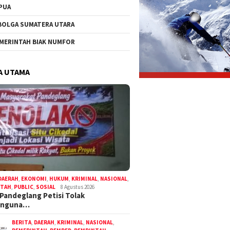
PUA
BOLGA SUMATERA UTARA
MERINTAH BIAK NUMFOR
A UTAMA
DAERAH
,
EKONOMI
,
HUKUM
,
KRIMINAL
,
NASIONAL
,
NTAH
,
PUBLIC
,
SOSIAL
8 Agustus 2026
Pandeglang Petisi Tolak
anguna…
BERITA
,
DAERAH
,
KRIMINAL
,
NASIONAL
,