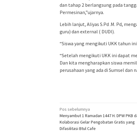
dan tahap 2 berlangsung pada tangga
Permesinan,”ujarnya.
Lebih lanjut, Aliyas S.Pd .M. Pd, men
guru) dan external ( DUDI).
“Siswa yang mengikuti UKK tahun ini 
“Setelah mengikuti UKK ini dapat m
Dan kita mengharapkan siswa memili
perusahaan yang ada di Sumsel dan n
Navigasi
Pos sebelumnya
Menyambut 1 Ramadan 1447 H. DPW PKB d
pos
Kolaborasi Gelar Pengobatan Gratis yang
Difasilitasi Btul Cafe