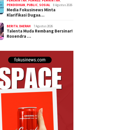
PEMERINTAH
,
PEMRED
,
PEMRINTAH
,
PENDIDIKAN
,
PUBLIC
,
SOSIAL
8 Agustus 2026
Media Fokusinews Minta
Klarifikasi Dugaa…
BERITA
,
DAERAH
7 Agustus 2026
Talenta Muda Rembang Bersinar!
Roxendra …