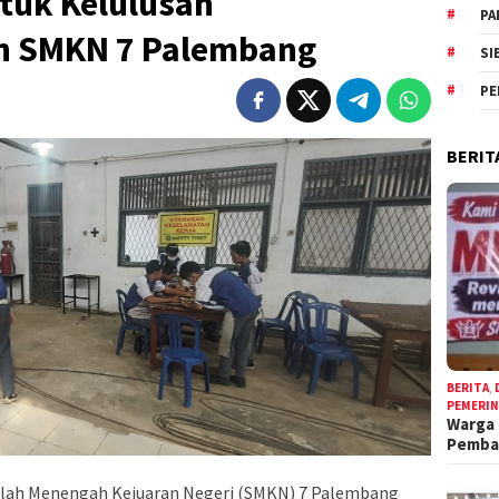
ntuk Kelulusan
PA
h SMKN 7 Palembang
SI
PE
BERIT
BERITA
,
PEMERI
Warga 
Pemb
olah Menengah Kejuaran Negeri (SMKN) 7 Palembang