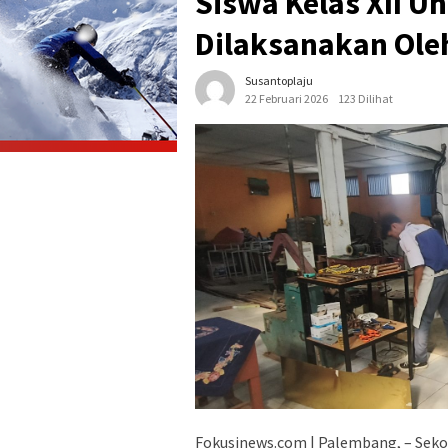
Siswa Kelas XII U
Dilaksanakan Ole
Susantoplaju
22 Februari 2026
123 Dilihat
Fokusinews.com | Palembang, – Sek