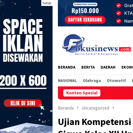
Loncat
tutup
ke
konten
BERANDA
BERITA
DAERAH
EKON
NASIONAL
Olahraga
Otomotif
Konten Spesial
Beranda
Uncategorized
Ujian Kompetensi 