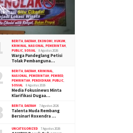
1
BERITA
,
DAERAH
,
EKONOMI
,
HUKUM
,
KRIMINAL
,
NASIONAL
,
PEMERINTAH
,
PUBLIC
,
SOSIAL
8 Agustus 2026
Warga Pandeglang Petisi
Tolak Pembanguna…
2
BERITA
,
DAERAH
,
KRIMINAL
,
NASIONAL
,
PEMERINTAH
,
PEMRED
,
PEMRINTAH
,
PENDIDIKAN
,
PUBLIC
,
SOSIAL
8 Agustus 2026
Media Fokusinews Minta
Klarifikasi Dugaa…
3
BERITA
,
DAERAH
7 Agustus 2026
Talenta Muda Rembang
Bersinar! Roxendra …
UNCATEGORIZED
7 Agustus 2026