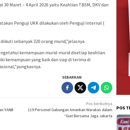
l 30 Maret – 4 April 2026 yaitu Keahlian TBSM, DKV dan
gatakan Penguji UKK dilakukan oleh Penguji Internal (
diikuti sebanyak 320 orang murid,”jelasnya.
engetahui kemampuan murid-murid disetiap keahlian.
ki kemampuan yang baik dan siap di terima di
asional,”pungkasnya.
SEBARKAN
Pos berikutnya
POS T
an YANB
119 Personel Gabungan Amankan Warakas dalam
“Giat Bersama Jaga Jakarta