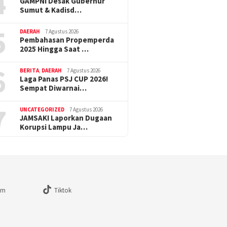
4
GAMPNI Desak Gubernur
Sumut & Kadisd…
5
DAERAH
7 Agustus 2026
Pembahasan Propemperda
2025 Hingga Saat …
6
BERITA
,
DAERAH
7 Agustus 2026
Laga Panas PSJ CUP 2026!
Sempat Diwarnai…
7
UNCATEGORIZED
7 Agustus 2026
JAMSAKI Laporkan Dugaan
Korupsi Lampu Ja…
am
Tiktok