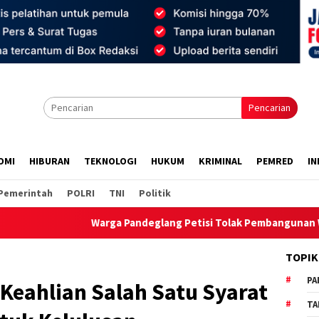
Pencarian
OMI
HIBURAN
TEKNOLOGI
HUKUM
KRIMINAL
PEMRED
IN
Pemerintah
POLRI
TNI
Politik
Warga Pandeglang Petisi Tolak Pembangunan Wisata Situ Cikeda
TOPIK
PA
Keahlian Salah Satu Syarat
TA