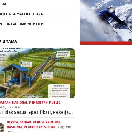
PUA
BOLGA SUMATERA UTARA
MERINTAH BIAK NUMFOR
A UTAMA
DAERAH
,
NASIONAL
,
PEMRINTAH
,
PUBLIC
,
6 Agustus 2026
 Tidak Sesuai Spesifikasi, Pekerja…
BERITA
,
DAERAH
,
HUKUM
,
KRIMINAL
,
NASIONAL
,
PENDIDIKAN
,
SOSIAL
6 Agustus
2026