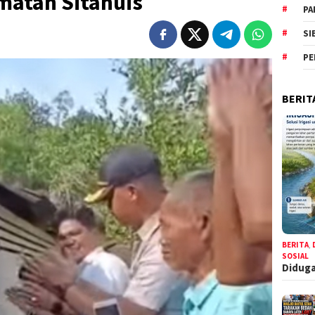
atan Sitahuis
PA
SI
PE
BERIT
BERITA
,
SOSIAL
Diduga