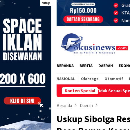
Loncat
tutup
ke
konten
BERANDA
BERITA
DAERAH
EKON
NASIONAL
Olahraga
Otomotif
Diduga Tidak Sesuai Spesifikasi, Pekerjaan Irigasi
Konten Spesial
Beranda
Daerah
Uskup Sibolga Res