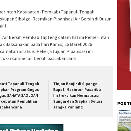
erintah Kabupaten (Pemkab) Tapanuli Tengah
skupan Sibolga, Resmikan Pipanisasi Air Bersih di Dusun
uli.
i.Air Bersih Pemkab Tapteng dalam hal ini Pemerintah
 dilaksanakan pada hari Kamis, 26 Maret 2026
amatan Sitahuis. Pekerja tujuan Pipanisasi ini
ruksi sumber air bersih pascabencana.
pati Tapanuli Tengah
Tinjau Banjir di Sipange,
apkan Program Gugus
Bupati Masinton Pasaribu
gas SAHATA SAOLOAN
Instruksikan Normalisasi
rcepatan Pemulihan
Sungai dan Siapkan Solusi
POS T
scabencana
Jangka Panjang