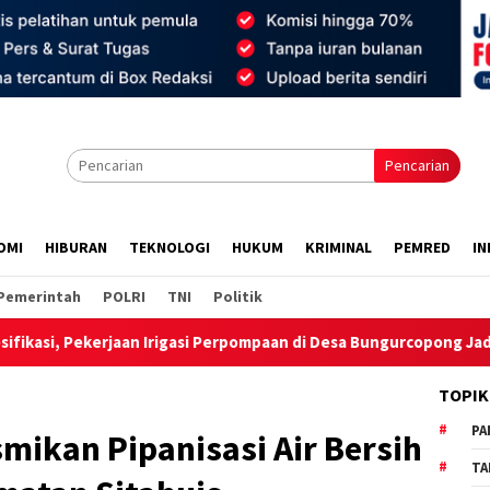
Pencarian
OMI
HIBURAN
TEKNOLOGI
HUKUM
KRIMINAL
PEMRED
IN
Pemerintah
POLRI
TNI
Politik
 Perpompaan di Desa Bungurcopong Jadi Sorotan
Bentengi 
TOPIK
PA
mikan Pipanisasi Air Bersih
TA