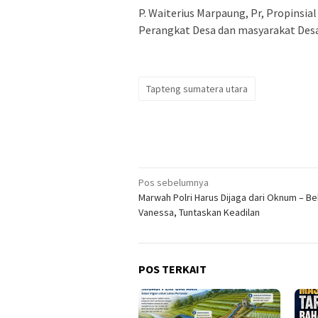
P. Waiterius Marpaung, Pr, Propinsia
Perangkat Desa dan masyarakat Des
Tapteng sumatera utara
Navigasi
Pos sebelumnya
Marwah Polri Harus Dijaga dari Oknum – B
pos
Vanessa, Tuntaskan Keadilan
POS TERKAIT