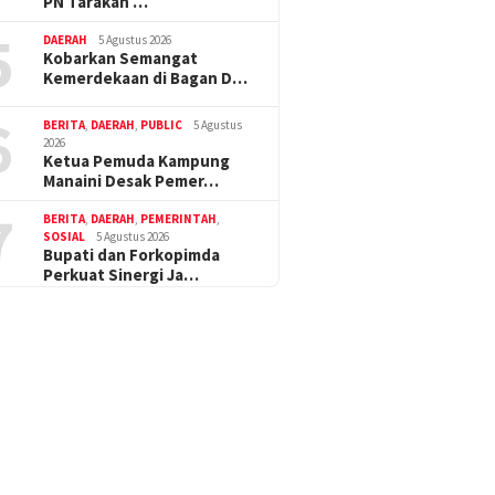
PN Tarakan …
5
DAERAH
5 Agustus 2026
Kobarkan Semangat
Kemerdekaan di Bagan D…
6
BERITA
,
DAERAH
,
PUBLIC
5 Agustus
2026
Ketua Pemuda Kampung
Manaini Desak Pemer…
7
BERITA
,
DAERAH
,
PEMERINTAH
,
SOSIAL
5 Agustus 2026
Bupati dan Forkopimda
Perkuat Sinergi Ja…