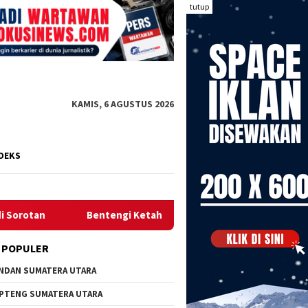
tutup
KAMIS, 6 AGUSTUS 2026
DEKS
Ketahanan Keluarga, Masjid Baitul Izzah Tarakan Bedah Bahaya
 POPULER
NDAN SUMATERA UTARA
PTENG SUMATERA UTARA