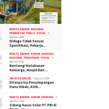
1
BERITA
,
DAERAH
,
NASIONAL
,
PEMRINTAH
,
PUBLIC
,
SOSIAL
6
Agustus 2026
Diduga Tidak Sesuai
Spesifikasi, Pekerja…
2
BERITA
,
DAERAH
,
HUKUM
,
KRIMINAL
,
NASIONAL
,
PENDIDIKAN
,
SOSIAL
6
Agustus 2026
Bentengi Ketahanan
Keluarga, Masjid Bait…
3
UNCATEGORIZED
5 Agustus 2026
Diterpa Isu Penyimpangan
Dana Hibah, KON…
4
BERITA
,
DAERAH
,
HUKUM
,
KRIMINAL
5
Agustus 2026
Sidang Kasus Solar PT PRI di