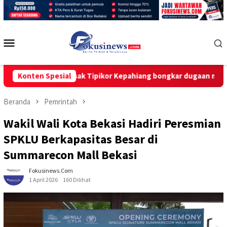
Loncat
ke
konten
Menu
Mobile
 Lp-kpk desak Tipikor Kepahiang bongkar dugaan make-up,”cash
Konten Spesial
Beranda
Pemrintah
Wakil Wali Kota Bekasi Hadiri Peresmian
SPKLU Berkapasitas Besar di
Summarecon Mall Bekasi
Fokusinews.com
1 April 2026
160 Dilihat