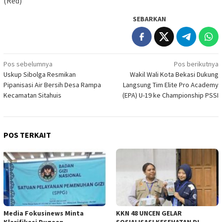
(Red)
SEBARKAN
Navigasi
Pos sebelumnya
Pos berikutnya
Uskup Sibolga Resmikan
Wakil Wali Kota Bekasi Dukung
pos
Pipanisasi Air Bersih Desa Rampa
Langsung Tim Elite Pro Academy
Kecamatan Sitahuis
(EPA) U-19 ke Championship PSSI
POS TERKAIT
Media Fokusinews Minta
KKN 48 UNCEN GELAR
Klarifikasi Dugaan
SOSIALISASI KESEHATAN DI