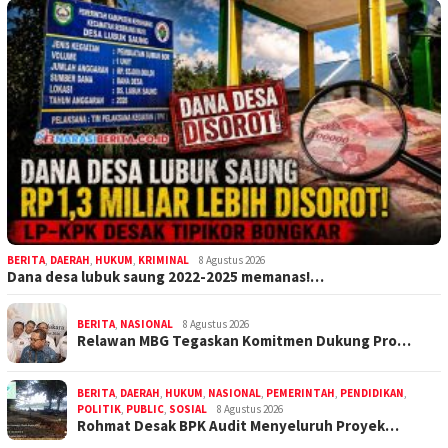
BERITA
,
DAERAH
,
HUKUM
,
KRIMINAL
8 Agustus 2026
Dana desa lubuk saung 2022-2025 memanas!…
BERITA
,
NASIONAL
8 Agustus 2026
Relawan MBG Tegaskan Komitmen Dukung Pro…
BERITA
,
DAERAH
,
HUKUM
,
NASIONAL
,
PEMERINTAH
,
PENDIDIKAN
,
POLITIK
,
PUBLIC
,
SOSIAL
8 Agustus 2026
Rohmat Desak BPK Audit Menyeluruh Proyek…