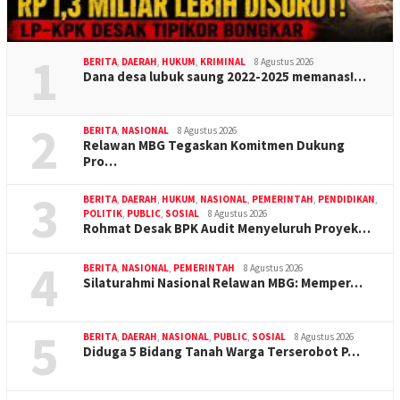
1
BERITA
,
DAERAH
,
HUKUM
,
KRIMINAL
8 Agustus 2026
Dana desa lubuk saung 2022-2025 memanas!…
2
BERITA
,
NASIONAL
8 Agustus 2026
Relawan MBG Tegaskan Komitmen Dukung
Pro…
3
BERITA
,
DAERAH
,
HUKUM
,
NASIONAL
,
PEMERINTAH
,
PENDIDIKAN
,
POLITIK
,
PUBLIC
,
SOSIAL
8 Agustus 2026
Rohmat Desak BPK Audit Menyeluruh Proyek…
4
BERITA
,
NASIONAL
,
PEMERINTAH
8 Agustus 2026
Silaturahmi Nasional Relawan MBG: Memper…
5
BERITA
,
DAERAH
,
NASIONAL
,
PUBLIC
,
SOSIAL
8 Agustus 2026
Diduga 5 Bidang Tanah Warga Terserobot P…