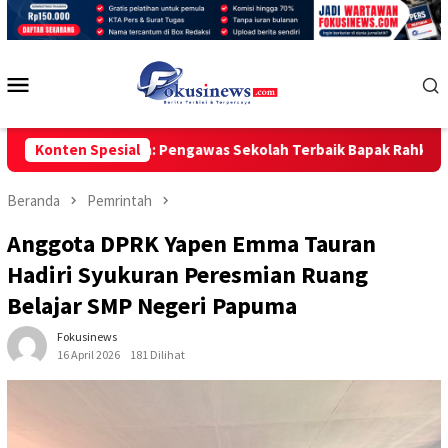
Loncat
ke
konten
Menu
Mobile
kan Berduka: Pengawas Sekolah Terbaik Bapak Rahkmanuddin Bin 
Konten Spesial
Beranda
Pemrintah
Anggota DPRK Yapen Emma Tauran
Hadiri Syukuran Peresmian Ruang
Belajar SMP Negeri Papuma
Fokusinews
16 April 2026
181 Dilihat