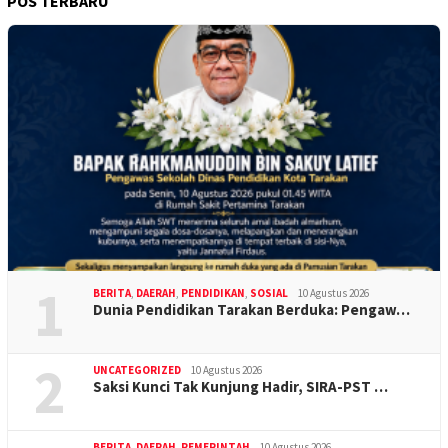
POS TERBARU
1
BERITA
,
DAERAH
,
PENDIDIKAN
,
SOSIAL
10 Agustus 2026
Dunia Pendidikan Tarakan Berduka: Pengaw…
2
UNCATEGORIZED
10 Agustus 2026
Saksi Kunci Tak Kunjung Hadir, SIRA-PST …
BERITA
,
DAERAH
,
PEMERINTAH
10 Agustus 2026