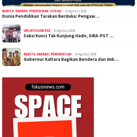
BERITA
,
DAERAH
,
PENDIDIKAN
,
SOSIAL
10 Agustus 2026
Dunia Pendidikan Tarakan Berduka: Pengaw…
UNCATEGORIZED
10 Agustus 2026
Saksi Kunci Tak Kunjung Hadir, SIRA-PST …
BERITA
,
DAERAH
,
PEMERINTAH
10 Agustus 2026
Gubernur Kaltara Bagikan Bendera dan Imb…