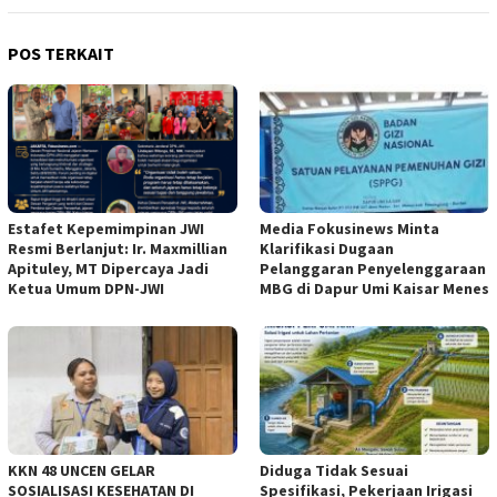
POS TERKAIT
Estafet Kepemimpinan JWI
Media Fokusinews Minta
Resmi Berlanjut: Ir. Maxmillian
Klarifikasi Dugaan
Apituley, MT Dipercaya Jadi
Pelanggaran Penyelenggaraan
Ketua Umum DPN-JWI
MBG di Dapur Umi Kaisar Menes
KKN 48 UNCEN GELAR
Diduga Tidak Sesuai
SOSIALISASI KESEHATAN DI
Spesifikasi, Pekerjaan Irigasi