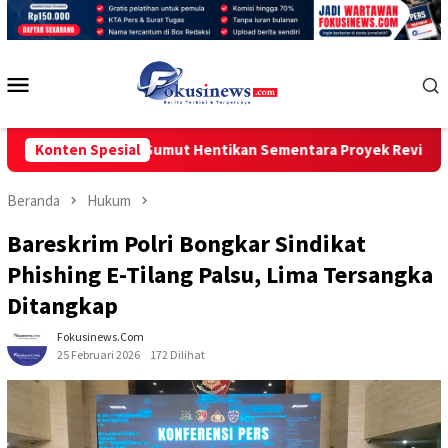
Loncat
ke
konten
Menu
Mobile
 Kadisdik Sumut Hentikan Sementara Proyek Revitalisasi SMAN U
Konten Spesial
Beranda
Hukum
Bareskrim Polri Bongkar Sindikat
Phishing E-Tilang Palsu, Lima Tersangka
Ditangkap
Fokusinews.com
25 Februari 2026
172 Dilihat