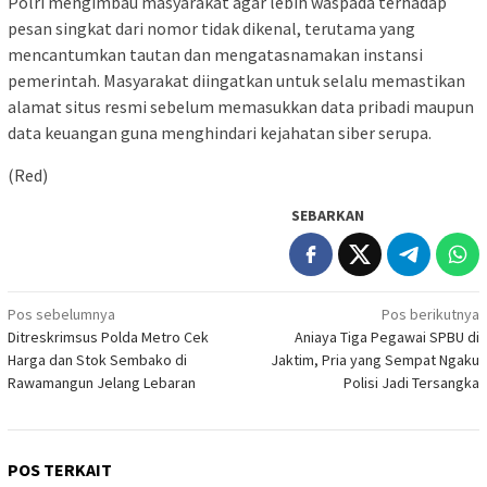
Polri mengimbau masyarakat agar lebih waspada terhadap
pesan singkat dari nomor tidak dikenal, terutama yang
mencantumkan tautan dan mengatasnamakan instansi
pemerintah. Masyarakat diingatkan untuk selalu memastikan
alamat situs resmi sebelum memasukkan data pribadi maupun
data keuangan guna menghindari kejahatan siber serupa.
(Red)
SEBARKAN
Navigasi
Pos sebelumnya
Pos berikutnya
Ditreskrimsus Polda Metro Cek
Aniaya Tiga Pegawai SPBU di
pos
Harga dan Stok Sembako di
Jaktim, Pria yang Sempat Ngaku
Rawamangun Jelang Lebaran
Polisi Jadi Tersangka
POS TERKAIT