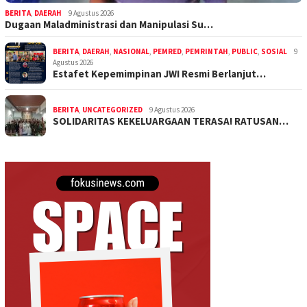
BERITA
,
DAERAH
9 Agustus 2026
Dugaan Maladministrasi dan Manipulasi Su…
BERITA
,
DAERAH
,
NASIONAL
,
PEMRED
,
PEMRINTAH
,
PUBLIC
,
SOSIAL
9
Agustus 2026
Estafet Kepemimpinan JWI Resmi Berlanjut…
BERITA
,
UNCATEGORIZED
9 Agustus 2026
SOLIDARITAS KEKELUARGAAN TERASA! RATUSAN…