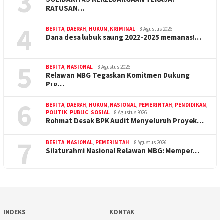
3
RATUSAN…
4
BERITA
,
DAERAH
,
HUKUM
,
KRIMINAL
8 Agustus 2026
Dana desa lubuk saung 2022-2025 memanas!…
5
BERITA
,
NASIONAL
8 Agustus 2026
Relawan MBG Tegaskan Komitmen Dukung
Pro…
6
BERITA
,
DAERAH
,
HUKUM
,
NASIONAL
,
PEMERINTAH
,
PENDIDIKAN
,
POLITIK
,
PUBLIC
,
SOSIAL
8 Agustus 2026
Rohmat Desak BPK Audit Menyeluruh Proyek…
7
BERITA
,
NASIONAL
,
PEMERINTAH
8 Agustus 2026
Silaturahmi Nasional Relawan MBG: Memper…
INDEKS
KONTAK