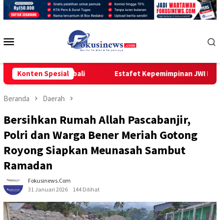
Loncat
ke
konten
Menu
Mobile
buka Kembali
Konten Spesial
Estafet Kepemimpinan JWI Resmi Berlanjut: I
Beranda
Daerah
Bersihkan Rumah Allah Pascabanjir,
Polri dan Warga Bener Meriah Gotong
Royong Siapkan Meunasah Sambut
Ramadan
Fokusinews.com
31 Januari 2026
144 Dilihat