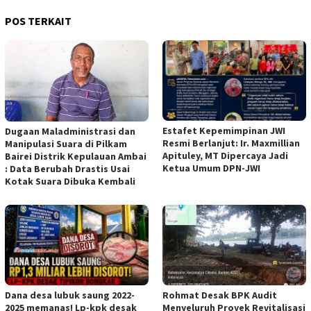
POS TERKAIT
Estafet Kepemimpinan JWI
Dugaan Maladministrasi dan
Resmi Berlanjut: Ir. Maxmillian
Manipulasi Suara di Pilkam
Apituley, MT Dipercaya Jadi
Bairei Distrik Kepulauan Ambai
Ketua Umum DPN-JWI
: Data Berubah Drastis Usai
Kotak Suara Dibuka Kembali
Dana desa lubuk saung 2022-
Rohmat Desak BPK Audit
2025 memanas! Lp-kpk desak
Menyeluruh Proyek Revitalisasi