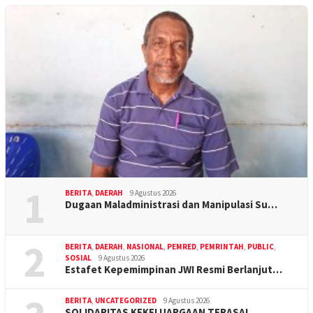
1
BERITA
,
DAERAH
9 Agustus 2026
Dugaan Maladministrasi dan Manipulasi Su…
2
BERITA
,
DAERAH
,
NASIONAL
,
PEMRED
,
PEMRINTAH
,
PUBLIC
,
SOSIAL
9 Agustus 2026
Estafet Kepemimpinan JWI Resmi Berlanjut…
BERITA
,
UNCATEGORIZED
9 Agustus 2026
SOLIDARITAS KEKELUARGAAN TERASA!