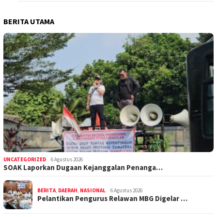
BERITA UTAMA
UNCATEGORIZED
6 Agustus 2026
SOAK Laporkan Dugaan Kejanggalan Penanga…
BERITA
,
DAERAH
,
NASIONAL
6 Agustus 2026
Pelantikan Pengurus Relawan MBG Digelar …