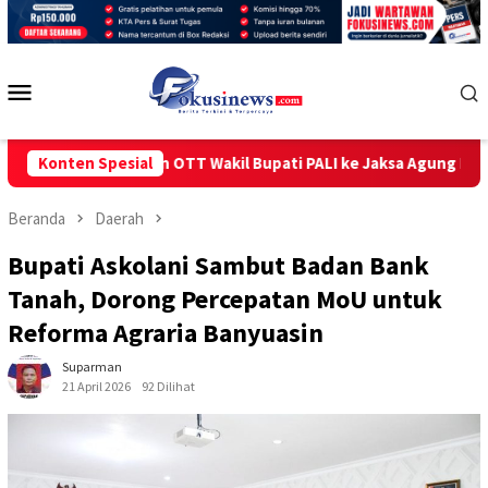
Loncat
ke
konten
Menu
Mobile
anganan OTT Wakil Bupati PALI ke Jaksa Agung RI
Konten Spesial
Pelan
Beranda
Daerah
Bupati Askolani Sambut Badan Bank
Tanah, Dorong Percepatan MoU untuk
Reforma Agraria Banyuasin
Suparman
21 April 2026
92 Dilihat