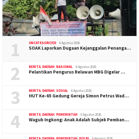
1
UNCATEGORIZED
6 Agustus 2026
SOAK Laporkan Dugaan Kejanggalan Penanga…
2
BERITA
,
DAERAH
,
NASIONAL
6 Agustus 2026
Pelantikan Pengurus Relawan MBG Digelar …
3
BERITA
,
DAERAH
,
SOSIAL
6 Agustus 2026
HUT Ke-65 Gedung Gereja Simon Petrus Wad…
4
BERITA
,
DAERAH
,
PEMERINTAH
6 Agustus 2026
Wagub Ingkong: Anak Adalah Subjek Pemban…
BERITA
,
DAERAH
,
PEMERINTAH
,
POLRI
6 Agustus 2026