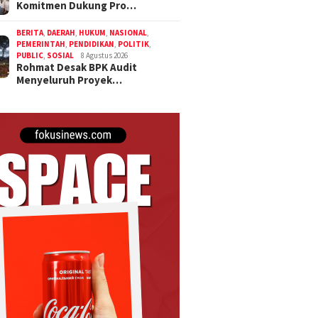
Komitmen Dukung Pro…
BERITA
,
DAERAH
,
HUKUM
,
NASIONAL
,
PEMERINTAH
,
PENDIDIKAN
,
POLITIK
,
PUBLIC
,
SOSIAL
8 Agustus 2026
Rohmat Desak BPK Audit
Menyeluruh Proyek…