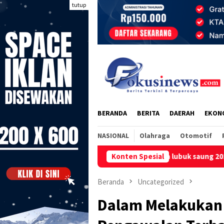
Loncat
tutup
ke
konten
BERANDA
BERITA
DAERAH
EKON
NASIONAL
Olahraga
Otomotif
Dana desa lubuk saung 2022-2025 memanas! Lp
Konten Spesial
Beranda
Uncategorized
Dalam Melakukan 