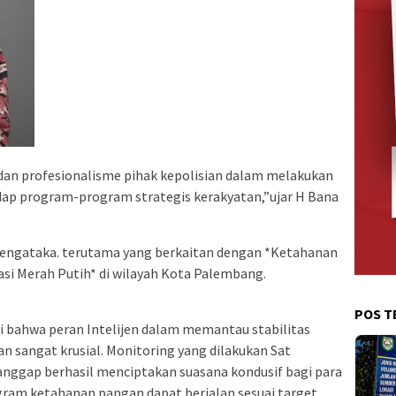
asi dan profesionalisme pihak kepolisian dalam melakukan
ap program-program strategis kerakyatan,”ujar H Bana
 mengataka. terutama yang berkaitan dengan *Ketahanan
i Merah Putih* di wilayah Kota Palembang.
POS T
i bahwa peran Intelijen dalam memantau stabilitas
n sangat krusial. Monitoring yang dilakukan Sat
nggap berhasil menciptakan suasana kondusif bagi para
ogram ketahanan pangan dapat berjalan sesuai target