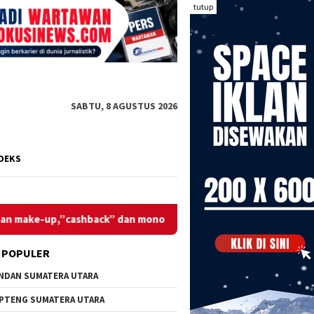
tutup
SABTU, 8 AGUSTUS 2026
DEKS
ck” dan monopoli
Relawan MBG Tegaskan Komitmen Dukun
 POPULER
NDAN SUMATERA UTARA
PTENG SUMATERA UTARA