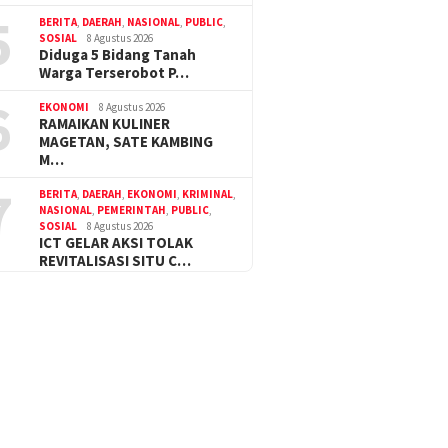
5
BERITA
,
DAERAH
,
NASIONAL
,
PUBLIC
,
SOSIAL
8 Agustus 2026
Diduga 5 Bidang Tanah
Warga Terserobot P…
6
EKONOMI
8 Agustus 2026
RAMAIKAN KULINER
MAGETAN, SATE KAMBING
M…
7
BERITA
,
DAERAH
,
EKONOMI
,
KRIMINAL
,
NASIONAL
,
PEMERINTAH
,
PUBLIC
,
SOSIAL
8 Agustus 2026
ICT GELAR AKSI TOLAK
REVITALISASI SITU C…