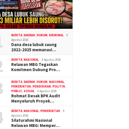
1
BERITA
,
DAERAH
,
HUKUM
,
KRIMINAL
8
Agustus 2026
Dana desa lubuk saung
2022-2025 memanas!…
2
BERITA
,
NASIONAL
8 Agustus 2026
Relawan MBG Tegaskan
Komitmen Dukung Pro…
3
BERITA
,
DAERAH
,
HUKUM
,
NASIONAL
,
PEMERINTAH
,
PENDIDIKAN
,
POLITIK
,
PUBLIC
,
SOSIAL
8 Agustus 2026
Rohmat Desak BPK Audit
Menyeluruh Proyek…
4
BERITA
,
NASIONAL
,
PEMERINTAH
8
Agustus 2026
Silaturahmi Nasional
Relawan MBG: Memper…