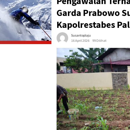
Pengawalan Terha
Garda Prabowo Su
Kapolrestabes P
Susantoplaju
16 April 2026
99 Dilihat