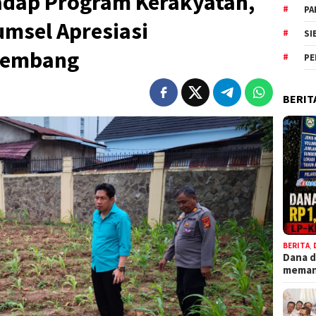
dap Program Kerakyatan,
PA
msel Apresiasi
SI
alembang
PE
BERIT
BERITA
,
Dana d
meman