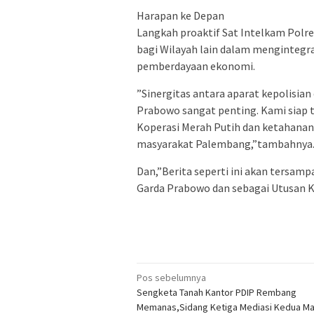
​Harapan ke Depan
​Langkah proaktif Sat Intelkam Polr
bagi Wilayah lain dalam menginteg
pemberdayaan ekonomi.
​”Sinergitas antara aparat kepolisia
Prabowo sangat penting. Kami siap 
Koperasi Merah Putih dan ketahanan
masyarakat Palembang,”tambahnya
Dan,”Berita seperti ini akan ters
Garda Prabowo dan sebagai Utusan K
Navigasi
Pos sebelumnya
Sengketa Tanah Kantor PDIP Rembang
pos
Memanas,Sidang Ketiga Mediasi Kedua Ma