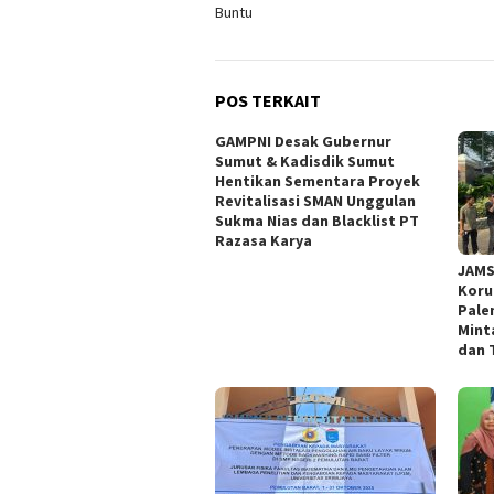
Buntu
POS TERKAIT
GAMPNI Desak Gubernur
Sumut & Kadisdik Sumut
Hentikan Sementara Proyek
Revitalisasi SMAN Unggulan
Sukma Nias dan Blacklist PT
Razasa Karya
JAMS
Koru
Pale
Mint
dan 