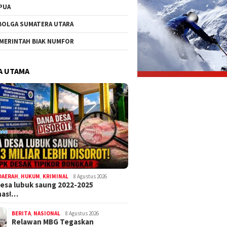
PUA
BOLGA SUMATERA UTARA
MERINTAH BIAK NUMFOR
A UTAMA
DAERAH
,
HUKUM
,
KRIMINAL
8 Agustus 2026
esa lubuk saung 2022-2025
as!…
BERITA
,
NASIONAL
8 Agustus 2026
Relawan MBG Tegaskan