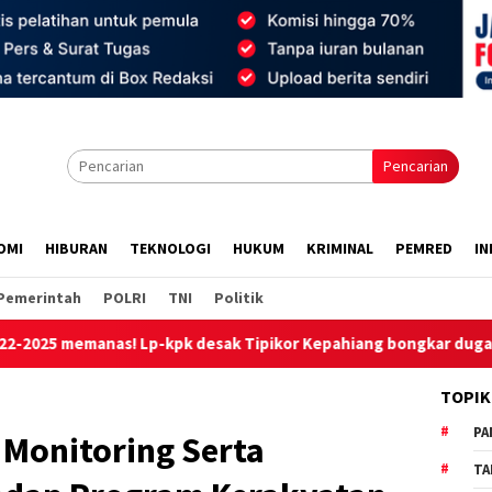
Pencarian
OMI
HIBURAN
TEKNOLOGI
HUKUM
KRIMINAL
PEMRED
IN
Pemerintah
POLRI
TNI
Politik
-kpk desak Tipikor Kepahiang bongkar dugaan make-up,”cashba
TOPIK
PA
Monitoring Serta
TA