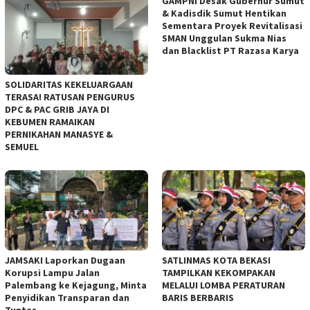
GAMPNI Desak Gubernur Sumut
& Kadisdik Sumut Hentikan
Sementara Proyek Revitalisasi
SMAN Unggulan Sukma Nias
dan Blacklist PT Razasa Karya
SOLIDARITAS KEKELUARGAAN
TERASA! RATUSAN PENGURUS
DPC & PAC GRIB JAYA DI
KEBUMEN RAMAIKAN
PERNIKAHAN MANASYE &
SEMUEL
JAMSAKI Laporkan Dugaan
SATLINMAS KOTA BEKASI
Korupsi Lampu Jalan
TAMPILKAN KEKOMPAKAN
Palembang ke Kejagung, Minta
MELALUI LOMBA PERATURAN
Penyidikan Transparan dan
BARIS BERBARIS
Tuntas