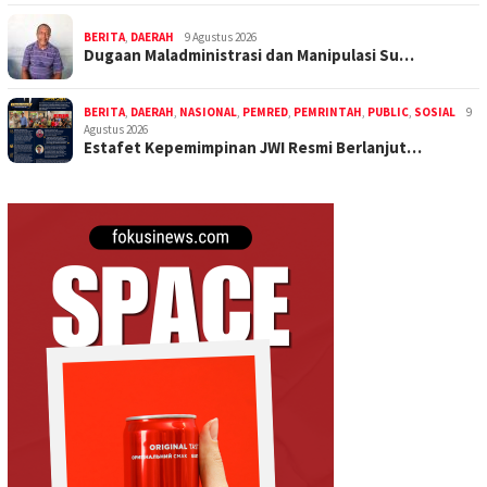
BERITA
,
DAERAH
9 Agustus 2026
Dugaan Maladministrasi dan Manipulasi Su…
BERITA
,
DAERAH
,
NASIONAL
,
PEMRED
,
PEMRINTAH
,
PUBLIC
,
SOSIAL
9
Agustus 2026
Estafet Kepemimpinan JWI Resmi Berlanjut…