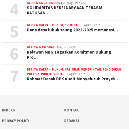
4
BERITA
,
UNCATEGORIZED
9 Agustus 2026
SOLIDARITAS KEKELUARGAAN TERASA!
RATUSAN…
5
BERITA
,
DAERAH
,
HUKUM
,
KRIMINAL
8 Agustus 2026
Dana desa lubuk saung 2022-2025 memanas!…
6
BERITA
,
NASIONAL
8 Agustus 2026
Relawan MBG Tegaskan Komitmen Dukung
Pro…
7
BERITA
,
DAERAH
,
HUKUM
,
NASIONAL
,
PEMERINTAH
,
PENDIDIKAN
,
POLITIK
,
PUBLIC
,
SOSIAL
8 Agustus 2026
Rohmat Desak BPK Audit Menyeluruh Proyek…
INDEKS
KONTAK
PRIVACY POLICY
REDAKSI