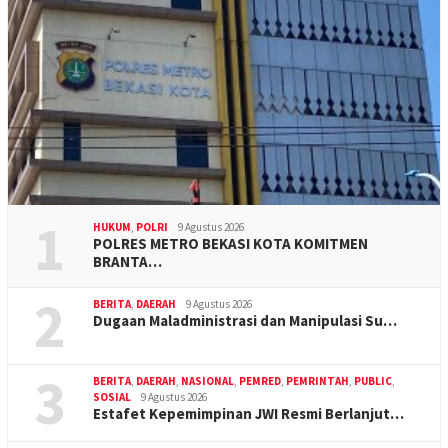
1
HUKUM
,
POLRI
9 Agustus 2026
POLRES METRO BEKASI KOTA KOMITMEN
BRANTA…
2
BERITA
,
DAERAH
9 Agustus 2026
Dugaan Maladministrasi dan Manipulasi Su…
3
BERITA
,
DAERAH
,
NASIONAL
,
PEMRED
,
PEMRINTAH
,
PUBLIC
,
SOSIAL
9 Agustus 2026
Estafet Kepemimpinan JWI Resmi Berlanjut…