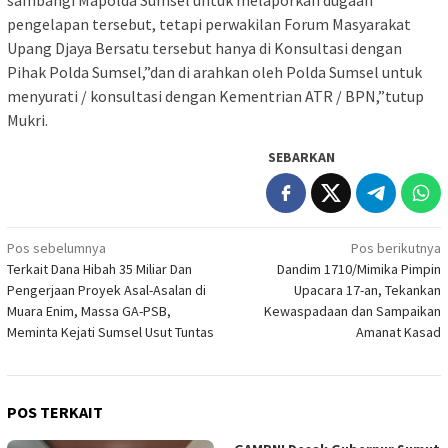
sambangi Mapolda Sumsel untuk melaporkan dugaan
pengelapan tersebut, tetapi perwakilan Forum Masyarakat
Upang Djaya Bersatu tersebut hanya di Konsultasi dengan
Pihak Polda Sumsel,”dan di arahkan oleh Polda Sumsel untuk
menyurati / konsultasi dengan Kementrian ATR / BPN,”tutup
Mukri.
SEBARKAN
Navigasi
Pos sebelumnya
Pos berikutnya
Terkait Dana Hibah 35 Miliar Dan
Dandim 1710/Mimika Pimpin
pos
Pengerjaan Proyek Asal-Asalan di
Upacara 17-an, Tekankan
Muara Enim, Massa GA-PSB,
Kewaspadaan dan Sampaikan
Meminta Kejati Sumsel Usut Tuntas
Amanat Kasad
POS TERKAIT