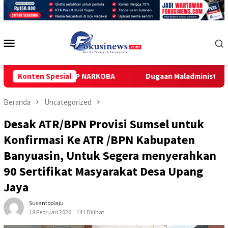
Loncat
ke
konten
Menu
Mobile
N GELAP NARKOBA
Konten Spesial
Dugaan Maladministrasi dan Manipulasi 
Beranda
Uncategorized
Desak ATR/BPN Provisi Sumsel untuk
Konfirmasi Ke ATR /BPN Kabupaten
Banyuasin, Untuk Segera menyerahkan
90 Sertifikat Masyarakat Desa Upang
Jaya
Susantoplaju
18 Februari 2026
141 Dilihat