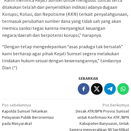
“Kami meminta Kejati Sumsel untuk mengusut tuntas serta
dilakukan tela’ah dan penyelidikan indikasi adanya dugaan
Korupsi, Kolusi, dan Nepotisme (KKN) terkait penyalahgunaan,
termasuk perubahan sumber dana yang tidak sah yang akan
memicu sanksi tegas karena menyangkut keuangan
negara/daerah dan berpotensi korupsi,” harapnya.
“Dengan tetap mengedepankan “asas praduga tak bersalah”
kami berharap agar pihak Kejati Sumsel segera melakukan
tindakan hukum sesuai dengan kewenangannya,” tandasnya
Dian (*)
SEBARKAN
Navigasi
Pos sebelumnya
Pos berikutnya
Kapolda Sumsel Tekankan
Desak ATR/BPN Provisi Sumsel
pos
Pelayanan Publik Berorientasi
untuk Konfirmasi Ke ATR /BPN
pada Masyarakat
Kabupaten Banyuasin, Untuk
Segera menyerahkan 90 Sertifikat