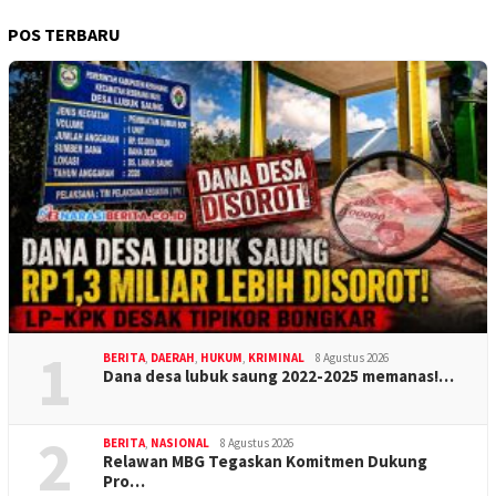
POS TERBARU
1
BERITA
,
DAERAH
,
HUKUM
,
KRIMINAL
8 Agustus 2026
Dana desa lubuk saung 2022-2025 memanas!…
2
BERITA
,
NASIONAL
8 Agustus 2026
Relawan MBG Tegaskan Komitmen Dukung
Pro…