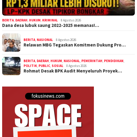
BERITA
,
DAERAH
,
HUKUM
,
KRIMINAL
8 Agustus 2026
Dana desa lubuk saung 2022-2025 memanas!…
BERITA
,
NASIONAL
8 Agustus 2026
Relawan MBG Tegaskan Komitmen Dukung Pro…
BERITA
,
DAERAH
,
HUKUM
,
NASIONAL
,
PEMERINTAH
,
PENDIDIKAN
,
POLITIK
,
PUBLIC
,
SOSIAL
8 Agustus 2026
Rohmat Desak BPK Audit Menyeluruh Proyek…