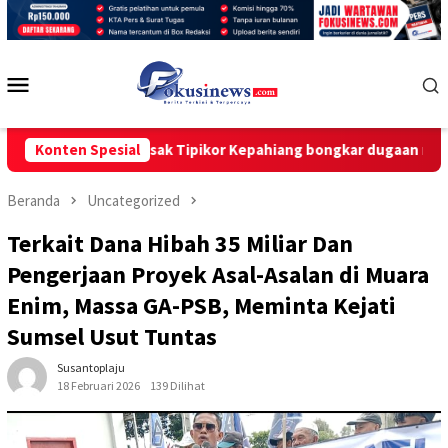
Loncat
ke
konten
Menu
Mobile
p-kpk desak Tipikor Kepahiang bongkar dugaan make-up,”cashba
Konten Spesial
Beranda
Uncategorized
Terkait Dana Hibah 35 Miliar Dan
Pengerjaan Proyek Asal-Asalan di Muara
Enim, Massa GA-PSB, Meminta Kejati
Sumsel Usut Tuntas
Susantoplaju
18 Februari 2026
139 Dilihat