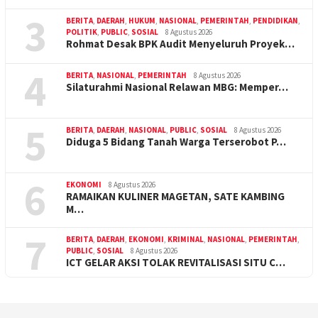
3
BERITA
,
DAERAH
,
HUKUM
,
NASIONAL
,
PEMERINTAH
,
PENDIDIKAN
,
POLITIK
,
PUBLIC
,
SOSIAL
8 Agustus 2026
Rohmat Desak BPK Audit Menyeluruh Proyek…
4
BERITA
,
NASIONAL
,
PEMERINTAH
8 Agustus 2026
Silaturahmi Nasional Relawan MBG: Memper…
5
BERITA
,
DAERAH
,
NASIONAL
,
PUBLIC
,
SOSIAL
8 Agustus 2026
Diduga 5 Bidang Tanah Warga Terserobot P…
6
EKONOMI
8 Agustus 2026
RAMAIKAN KULINER MAGETAN, SATE KAMBING
M…
7
BERITA
,
DAERAH
,
EKONOMI
,
KRIMINAL
,
NASIONAL
,
PEMERINTAH
,
PUBLIC
,
SOSIAL
8 Agustus 2026
ICT GELAR AKSI TOLAK REVITALISASI SITU C…