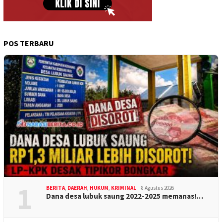
POS TERBARU
1
BERITA
,
DAERAH
,
HUKUM
,
KRIMINAL
8 Agustus 2026
Dana desa lubuk saung 2022-2025 memanas!…