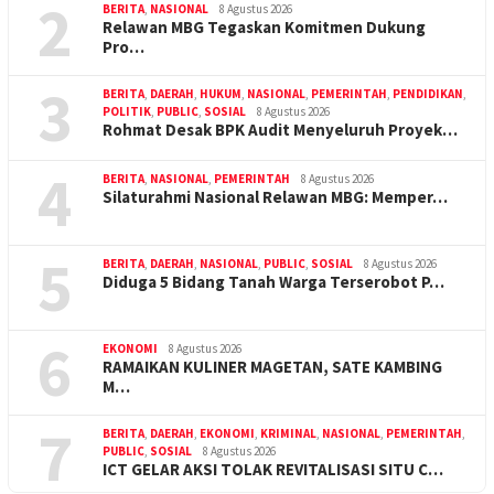
2
BERITA
,
NASIONAL
8 Agustus 2026
Relawan MBG Tegaskan Komitmen Dukung
Pro…
3
BERITA
,
DAERAH
,
HUKUM
,
NASIONAL
,
PEMERINTAH
,
PENDIDIKAN
,
POLITIK
,
PUBLIC
,
SOSIAL
8 Agustus 2026
Rohmat Desak BPK Audit Menyeluruh Proyek…
4
BERITA
,
NASIONAL
,
PEMERINTAH
8 Agustus 2026
Silaturahmi Nasional Relawan MBG: Memper…
5
BERITA
,
DAERAH
,
NASIONAL
,
PUBLIC
,
SOSIAL
8 Agustus 2026
Diduga 5 Bidang Tanah Warga Terserobot P…
6
EKONOMI
8 Agustus 2026
RAMAIKAN KULINER MAGETAN, SATE KAMBING
M…
7
BERITA
,
DAERAH
,
EKONOMI
,
KRIMINAL
,
NASIONAL
,
PEMERINTAH
,
PUBLIC
,
SOSIAL
8 Agustus 2026
ICT GELAR AKSI TOLAK REVITALISASI SITU C…