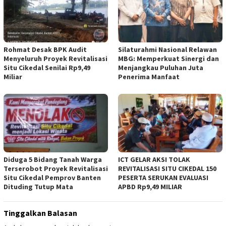
Rohmat Desak BPK Audit
Silaturahmi Nasional Relawan
Menyeluruh Proyek Revitalisasi
MBG: Memperkuat Sinergi dan
Situ Cikedal Senilai Rp9,49
Menjangkau Puluhan Juta
Miliar
Penerima Manfaat
Diduga 5 Bidang Tanah Warga
ICT GELAR AKSI TOLAK
Terserobot Proyek Revitalisasi
REVITALISASI SITU CIKEDAL 150
Situ Cikedal Pemprov Banten
PESERTA SERUKAN EVALUASI
Dituding Tutup Mata
APBD Rp9,49 MILIAR
Tinggalkan Balasan