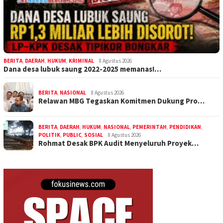
BERITA
,
DAERAH
,
HUKUM
,
KRIMINAL
8 Agustus 2026
Dana desa lubuk saung 2022-2025 memanas!…
BERITA
,
NASIONAL
8 Agustus 2026
Relawan MBG Tegaskan Komitmen Dukung Pro…
BERITA
,
DAERAH
,
HUKUM
,
NASIONAL
,
PEMERINTAH
,
PENDIDIKAN
,
POLITIK
,
PUBLIC
,
SOSIAL
8 Agustus 2026
Rohmat Desak BPK Audit Menyeluruh Proyek…