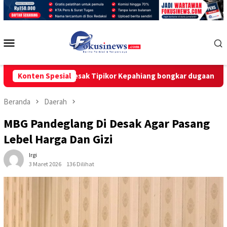
Loncat
ke
konten
Menu
Mobile
-kpk desak Tipikor Kepahiang bongkar dugaan make-up,”cashbac
Konten Spesial
Beranda
Daerah
MBG Pandeglang Di Desak Agar Pasang
Lebel Harga Dan Gizi
Irgi
3 Maret 2026
136 Dilihat