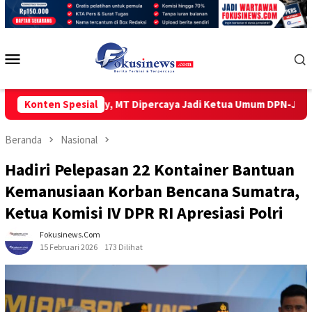
Loncat
ke
konten
Menu
Mobile
ian Apituley, MT Dipercaya Jadi Ketua Umum DPN-JWI
Konten Spesial
SOLI
Beranda
Nasional
Hadiri Pelepasan 22 Kontainer Bantuan
Kemanusiaan Korban Bencana Sumatra,
Ketua Komisi IV DPR RI Apresiasi Polri
Fokusinews.com
15 Februari 2026
173 Dilihat