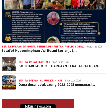
BERITA
,
DAERAH
,
NASIONAL
,
PEMRED
,
PEMRINTAH
,
PUBLIC
,
SOSIAL
9 Agustus 2026
Estafet Kepemimpinan JWI Resmi Berlanjut…
BERITA
,
UNCATEGORIZED
9 Agustus 2026
SOLIDARITAS KEKELUARGAAN TERASA! RATUSAN…
BERITA
,
DAERAH
,
HUKUM
,
KRIMINAL
8 Agustus 2026
Dana desa lubuk saung 2022-2025 memanas!…