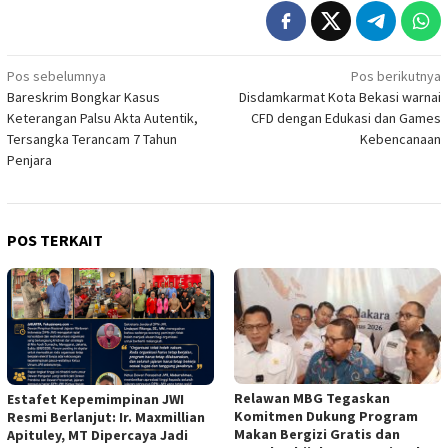
Navigasi
Pos sebelumnya
Pos berikutnya
Bareskrim Bongkar Kasus
Disdamkarmat Kota Bekasi warnai
pos
Keterangan Palsu Akta Autentik,
CFD dengan Edukasi dan Games
Tersangka Terancam 7 Tahun
Kebencanaan
Penjara
POS TERKAIT
Relawan MBG Tegaskan
Estafet Kepemimpinan JWI
Komitmen Dukung Program
Resmi Berlanjut: Ir. Maxmillian
Makan Bergizi Gratis dan
Apituley, MT Dipercaya Jadi