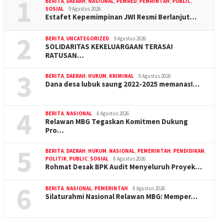
1
BERITA
,
DAERAH
,
NASIONAL
,
PEMRED
,
PEMRINTAH
,
PUBLIC
,
SOSIAL
9 Agustus 2026
Estafet Kepemimpinan JWI Resmi Berlanjut…
2
BERITA
,
UNCATEGORIZED
9 Agustus 2026
SOLIDARITAS KEKELUARGAAN TERASA!
RATUSAN…
3
BERITA
,
DAERAH
,
HUKUM
,
KRIMINAL
8 Agustus 2026
Dana desa lubuk saung 2022-2025 memanas!…
4
BERITA
,
NASIONAL
8 Agustus 2026
Relawan MBG Tegaskan Komitmen Dukung
Pro…
5
BERITA
,
DAERAH
,
HUKUM
,
NASIONAL
,
PEMERINTAH
,
PENDIDIKAN
,
POLITIK
,
PUBLIC
,
SOSIAL
8 Agustus 2026
Rohmat Desak BPK Audit Menyeluruh Proyek…
6
BERITA
,
NASIONAL
,
PEMERINTAH
8 Agustus 2026
Silaturahmi Nasional Relawan MBG: Memper…