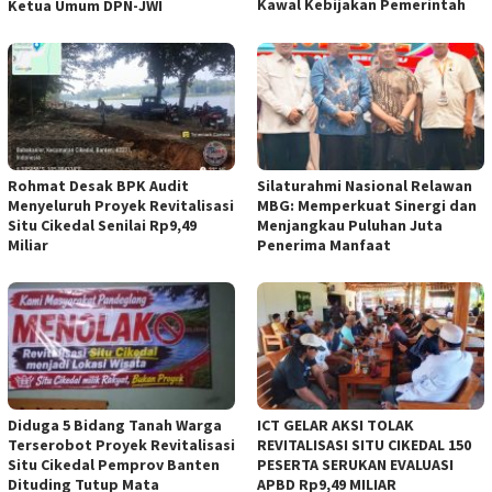
Kawal Kebijakan Pemerintah
Ketua Umum DPN-JWI
Rohmat Desak BPK Audit
Silaturahmi Nasional Relawan
Menyeluruh Proyek Revitalisasi
MBG: Memperkuat Sinergi dan
Situ Cikedal Senilai Rp9,49
Menjangkau Puluhan Juta
Miliar
Penerima Manfaat
Diduga 5 Bidang Tanah Warga
ICT GELAR AKSI TOLAK
Terserobot Proyek Revitalisasi
REVITALISASI SITU CIKEDAL 150
Situ Cikedal Pemprov Banten
PESERTA SERUKAN EVALUASI
Dituding Tutup Mata
APBD Rp9,49 MILIAR