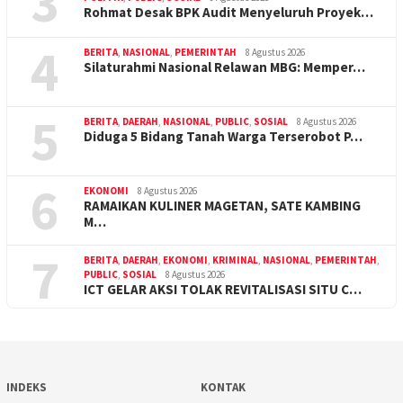
3
Rohmat Desak BPK Audit Menyeluruh Proyek…
4
BERITA
,
NASIONAL
,
PEMERINTAH
8 Agustus 2026
Silaturahmi Nasional Relawan MBG: Memper…
5
BERITA
,
DAERAH
,
NASIONAL
,
PUBLIC
,
SOSIAL
8 Agustus 2026
Diduga 5 Bidang Tanah Warga Terserobot P…
6
EKONOMI
8 Agustus 2026
RAMAIKAN KULINER MAGETAN, SATE KAMBING
M…
7
BERITA
,
DAERAH
,
EKONOMI
,
KRIMINAL
,
NASIONAL
,
PEMERINTAH
,
PUBLIC
,
SOSIAL
8 Agustus 2026
ICT GELAR AKSI TOLAK REVITALISASI SITU C…
INDEKS
KONTAK