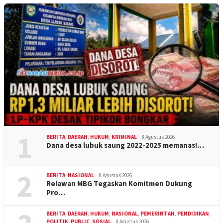
1
BERITA
,
DAERAH
,
HUKUM
,
KRIMINAL
8 Agustus 2026
Dana desa lubuk saung 2022-2025 memanas!…
2
BERITA
,
NASIONAL
8 Agustus 2026
Relawan MBG Tegaskan Komitmen Dukung
Pro…
BERITA
,
DAERAH
,
HUKUM
,
NASIONAL
,
PEMERINTAH
,
PENDIDIKAN
,
POLITIK
,
PUBLIC
,
SOSIAL
8 Agustus 2026