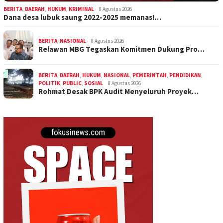
BERITA
,
DAERAH
,
HUKUM
,
KRIMINAL
8 Agustus 2026
Dana desa lubuk saung 2022-2025 memanas!…
BERITA
,
NASIONAL
8 Agustus 2026
Relawan MBG Tegaskan Komitmen Dukung Pro…
BERITA
,
DAERAH
,
HUKUM
,
NASIONAL
,
PEMERINTAH
,
PENDIDIKAN
,
POLITIK
,
PUBLIC
,
SOSIAL
8 Agustus 2026
Rohmat Desak BPK Audit Menyeluruh Proyek…