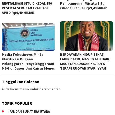
REVITALISASI SITU CIKEDAL 150
Pembangunan Wisata Situ
PESERTA SERUKAN EVALUASI
Cikedal Senilai Rp9,49 Miliar
APBD Rp9,49 MILIAR
Media Fokusinews Minta
BERDAYAKAN HIDUP SEHAT
Klarifikasi Dugaan
LAHIR BATIN, MASJID AL KHAIR
Pelanggaran Penyelenggaraan
MAGETAN ADAKAN KAJIAN &
MBG di Dapur Umi Kaisar Menes
TERAPI RUQYAH SYAR’IYYAH
Tinggalkan Balasan
Anda harus
masuk
untuk berkomentar.
TOPIK POPULER
PANDAN SUMATERA UTARA