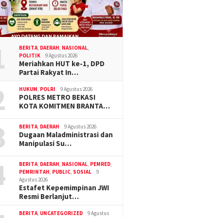
1
BERITA
,
DAERAH
,
NASIONAL
,
POLITIK
9 Agustus 2026
Meriahkan HUT ke-1, DPD
Partai Rakyat In…
2
HUKUM
,
POLRI
9 Agustus 2026
POLRES METRO BEKASI
KOTA KOMITMEN BRANTA…
3
BERITA
,
DAERAH
9 Agustus 2026
Dugaan Maladministrasi dan
Manipulasi Su…
4
BERITA
,
DAERAH
,
NASIONAL
,
PEMRED
,
PEMRINTAH
,
PUBLIC
,
SOSIAL
9
Agustus 2026
Estafet Kepemimpinan JWI
Resmi Berlanjut…
BERITA
,
UNCATEGORIZED
9 Agustus