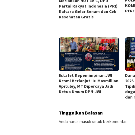
POLR
Meriahkan HUT ke-1, DPD
KOM
Partai Rakyat Indonesia (PRI)
PERE
Kaltara Gelar Senam dan Cek
Kesehatan Gratis
Estafet Kepemimpinan JWI
Dana
Resmi Berlanjut: Ir. Maxmillian
2025
Apituley, MT Dipercaya Jadi
Tipi
Ketua Umum DPN-JWI
duga
dan 
Tinggalkan Balasan
Anda harus
masuk
untuk berkomentar.