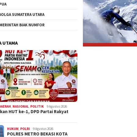
PUA
BOLGA SUMATERA UTARA
MERINTAH BIAK NUMFOR
A UTAMA
DAERAH
,
NASIONAL
,
POLITIK
9 Agustus 2026
kan HUT ke-1, DPD Partai Rakyat
HUKUM
,
POLRI
9 Agustus 2026
POLRES METRO BEKASI KOTA