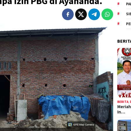
pa Izin PBG di Ayahanda.
PA
SI
PE
BERIT
BERITA
,
Meriah
In…