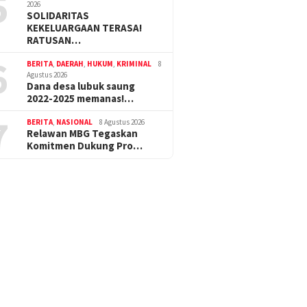
5
2026
SOLIDARITAS
KEKELUARGAAN TERASA!
RATUSAN…
6
BERITA
,
DAERAH
,
HUKUM
,
KRIMINAL
8
Agustus 2026
Dana desa lubuk saung
2022-2025 memanas!…
7
BERITA
,
NASIONAL
8 Agustus 2026
Relawan MBG Tegaskan
Komitmen Dukung Pro…