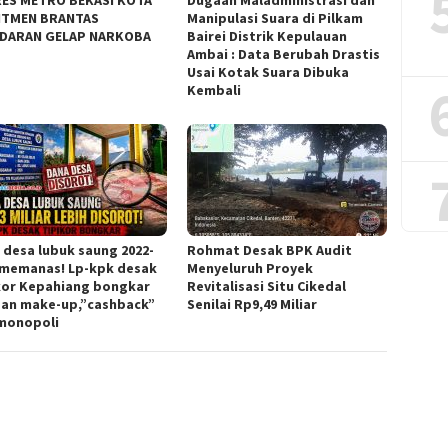
ES METRO BEKASI KOTA
Dugaan Maladministrasi dan
ITMEN BRANTAS
Manipulasi Suara di Pilkam
DARAN GELAP NARKOBA
Bairei Distrik Kepulauan
Ambai : Data Berubah Drastis
Usai Kotak Suara Dibuka
Kembali
 desa lubuk saung 2022-
Rohmat Desak BPK Audit
 memanas! Lp-kpk desak
Menyeluruh Proyek
kor Kepahiang bongkar
Revitalisasi Situ Cikedal
an make-up,”cashback”
Senilai Rp9,49 Miliar
monopoli