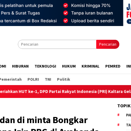
Pencarian
OMI
HIBURAN
TEKNOLOGI
HUKUM
KRIMINAL
PEMRED
IN
Pemerintah
POLRI
TNI
Politik
 DPD Partai Rakyat Indonesia (PRI) Kaltara Gelar Senam dan Cek 
TOPIK
PA
edan di minta Bongkar
TA