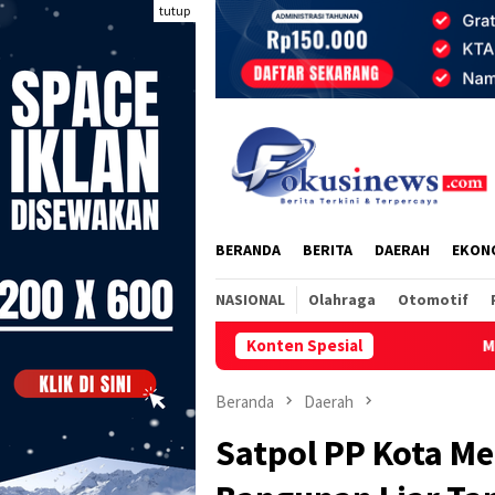
Loncat
tutup
ke
konten
BERANDA
BERITA
DAERAH
EKON
NASIONAL
Olahraga
Otomotif
Konten Spesial
Meriahkan HUT ke-1,
Beranda
Daerah
Satpol PP Kota M