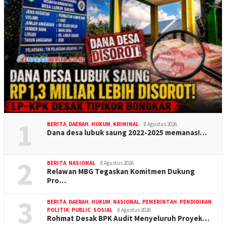
1
BERITA
,
DAERAH
,
HUKUM
,
KRIMINAL
8 Agustus 2026
Dana desa lubuk saung 2022-2025 memanas!…
2
BERITA
,
NASIONAL
8 Agustus 2026
Relawan MBG Tegaskan Komitmen Dukung
Pro…
3
BERITA
,
DAERAH
,
HUKUM
,
NASIONAL
,
PEMERINTAH
,
PENDIDIKAN
,
POLITIK
,
PUBLIC
,
SOSIAL
8 Agustus 2026
Rohmat Desak BPK Audit Menyeluruh Proyek…