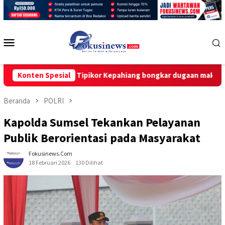
Loncat
ke
konten
Menu
Mobile
pk desak Tipikor Kepahiang bongkar dugaan make-up,”cashback
Konten Spesial
Beranda
POLRI
Kapolda Sumsel Tekankan Pelayanan
Publik Berorientasi pada Masyarakat
Fokusinews.com
18 Februari 2026
130 Dilihat