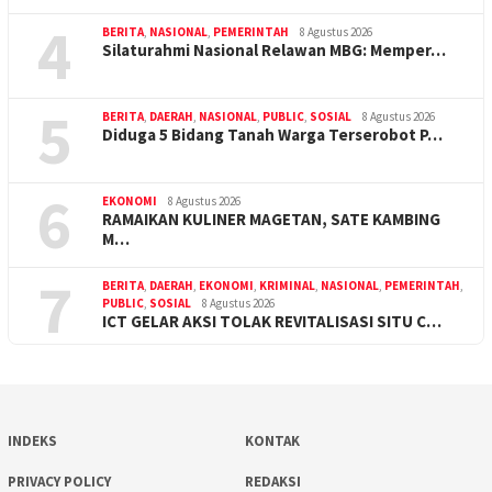
4
BERITA
,
NASIONAL
,
PEMERINTAH
8 Agustus 2026
Silaturahmi Nasional Relawan MBG: Memper…
5
BERITA
,
DAERAH
,
NASIONAL
,
PUBLIC
,
SOSIAL
8 Agustus 2026
Diduga 5 Bidang Tanah Warga Terserobot P…
6
EKONOMI
8 Agustus 2026
RAMAIKAN KULINER MAGETAN, SATE KAMBING
M…
7
BERITA
,
DAERAH
,
EKONOMI
,
KRIMINAL
,
NASIONAL
,
PEMERINTAH
,
PUBLIC
,
SOSIAL
8 Agustus 2026
ICT GELAR AKSI TOLAK REVITALISASI SITU C…
INDEKS
KONTAK
PRIVACY POLICY
REDAKSI