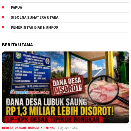
PAPUA
SIBOLGA SUMATERA UTARA
PEMERINTAH BIAK NUMFOR
BERITA UTAMA
BERITA
,
DAERAH
,
HUKUM
,
KRIMINAL
8 Agustus 2026