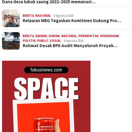
Dana desa lubuk saung 2022-2025 memanas!…
BERITA
,
NASIONAL
8 Agustus 2026
Relawan MBG Tegaskan Komitmen Dukung Pro…
BERITA
,
DAERAH
,
HUKUM
,
NASIONAL
,
PEMERINTAH
,
PENDIDIKAN
,
POLITIK
,
PUBLIC
,
SOSIAL
8 Agustus 2026
Rohmat Desak BPK Audit Menyeluruh Proyek…