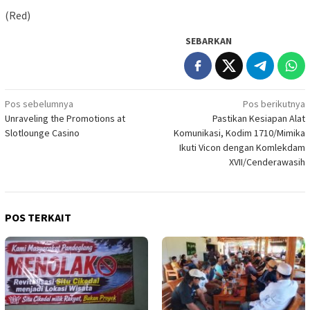
(Red)
SEBARKAN
Navigasi
Pos sebelumnya
Pos berikutnya
Unraveling the Promotions at
Pastikan Kesiapan Alat
pos
Slotlounge Casino
Komunikasi, Kodim 1710/Mimika
Ikuti Vicon dengan Komlekdam
XVII/Cenderawasih
POS TERKAIT