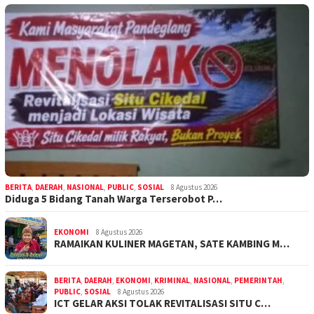
BERITA
,
DAERAH
,
NASIONAL
,
PUBLIC
,
SOSIAL
8 Agustus 2026
Diduga 5 Bidang Tanah Warga Terserobot P…
EKONOMI
8 Agustus 2026
RAMAIKAN KULINER MAGETAN, SATE KAMBING M…
BERITA
,
DAERAH
,
EKONOMI
,
KRIMINAL
,
NASIONAL
,
PEMERINTAH
,
PUBLIC
,
SOSIAL
8 Agustus 2026
ICT GELAR AKSI TOLAK REVITALISASI SITU C…