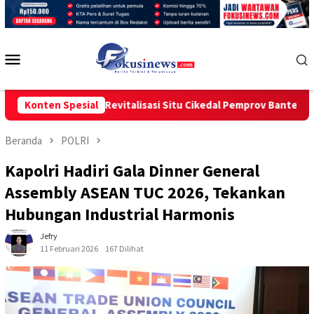
Loncat
ke
konten
Menu
Mobile
t Proyek Revitalisasi Situ Cikedal Pemprov Banten Dituding Tut
Konten Spesial
Beranda
POLRI
Kapolri Hadiri Gala Dinner General
Assembly ASEAN TUC 2026, Tekankan
Hubungan Industrial Harmonis
Jefry
11 Februari 2026
167 Dilihat