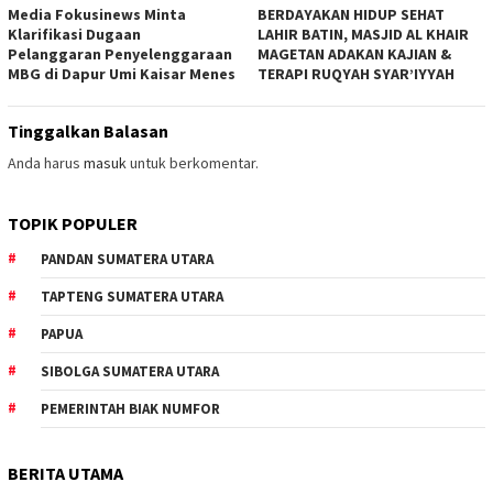
Media Fokusinews Minta
BERDAYAKAN HIDUP SEHAT
Klarifikasi Dugaan
LAHIR BATIN, MASJID AL KHAIR
Pelanggaran Penyelenggaraan
MAGETAN ADAKAN KAJIAN &
MBG di Dapur Umi Kaisar Menes
TERAPI RUQYAH SYAR’IYYAH
Tinggalkan Balasan
Anda harus
masuk
untuk berkomentar.
TOPIK POPULER
PANDAN SUMATERA UTARA
TAPTENG SUMATERA UTARA
PAPUA
SIBOLGA SUMATERA UTARA
PEMERINTAH BIAK NUMFOR
BERITA UTAMA