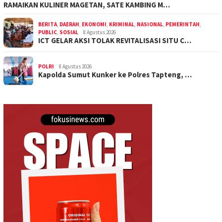
RAMAIKAN KULINER MAGETAN, SATE KAMBING M…
BERITA
,
DAERAH
,
EKONOMI
,
KRIMINAL
,
NASIONAL
,
PEMERINTAH
,
PUBLIC
,
SOSIAL
8 Agustus 2026
ICT GELAR AKSI TOLAK REVITALISASI SITU C…
POLRI
8 Agustus 2026
Kapolda Sumut Kunker ke Polres Tapteng, …