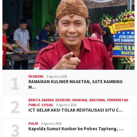
1
EKONOMI
8 Agustus 2026
RAMAIKAN KULINER MAGETAN, SATE KAMBING
M…
2
BERITA
,
DAERAH
,
EKONOMI
,
KRIMINAL
,
NASIONAL
,
PEMERINTAH
,
PUBLIC
,
SOSIAL
8 Agustus 2026
ICT GELAR AKSI TOLAK REVITALISASI SITU C…
3
POLRI
8 Agustus 2026
Kapolda Sumut Kunker ke Polres Tapteng, …