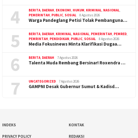
4
BERITA
,
DAERAH
,
EKONOMI
,
HUKUM
,
KRIMINAL
,
NASIONAL
,
PEMERINTAH
,
PUBLIC
,
SOSIAL
8 Agustus 2026
Warga Pandeglang Petisi Tolak Pembanguna…
5
BERITA
,
DAERAH
,
KRIMINAL
,
NASIONAL
,
PEMERINTAH
,
PEMRED
,
PEMRINTAH
,
PENDIDIKAN
,
PUBLIC
,
SOSIAL
8 Agustus 2026
Media Fokusinews Minta Klarifikasi Dugaa…
6
BERITA
,
DAERAH
7 Agustus 2026
Talenta Muda Rembang Bersinar! Roxendra …
7
UNCATEGORIZED
7 Agustus 2026
GAMPNI Desak Gubernur Sumut & Kadisd…
INDEKS
KONTAK
PRIVACY POLICY
REDAKSI