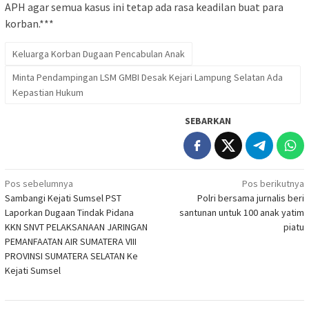
APH agar semua kasus ini tetap ada rasa keadilan buat para
korban.***
Keluarga Korban Dugaan Pencabulan Anak
Minta Pendampingan LSM GMBI Desak Kejari Lampung Selatan Ada
Kepastian Hukum
SEBARKAN
Navigasi
Pos sebelumnya
Pos berikutnya
Sambangi Kejati Sumsel PST
Polri bersama jurnalis beri
pos
Laporkan Dugaan Tindak Pidana
santunan untuk 100 anak yatim
KKN SNVT PELAKSANAAN JARINGAN
piatu
PEMANFAATAN AIR SUMATERA VIII
PROVINSI SUMATERA SELATAN Ke
Kejati Sumsel