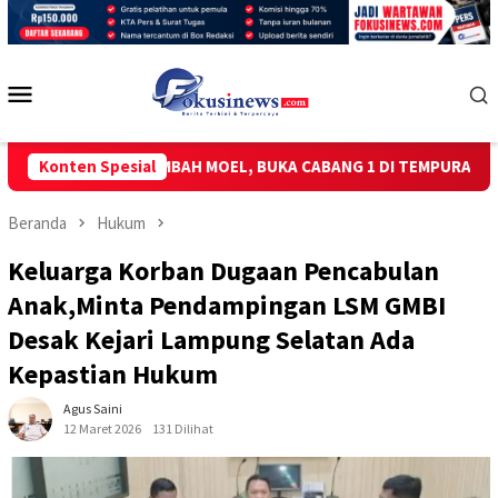
Loncat
ke
konten
Menu
Mobile
AMBING MBAH MOEL, BUKA CABANG 1 DI TEMPURAN
Konten Spesial
ICT GE
Beranda
Hukum
Keluarga Korban Dugaan Pencabulan
Anak,Minta Pendampingan LSM GMBI
Desak Kejari Lampung Selatan Ada
Kepastian Hukum
Agus Saini
12 Maret 2026
131 Dilihat