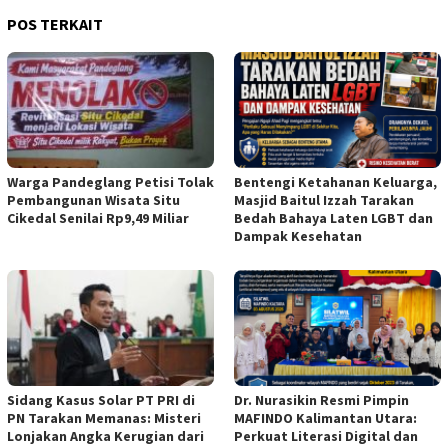
POS TERKAIT
Warga Pandeglang Petisi Tolak
Bentengi Ketahanan Keluarga,
Pembangunan Wisata Situ
Masjid Baitul Izzah Tarakan
Cikedal Senilai Rp9,49 Miliar
Bedah Bahaya Laten LGBT dan
Dampak Kesehatan
Sidang Kasus Solar PT PRI di
Dr. Nurasikin Resmi Pimpin
PN Tarakan Memanas: Misteri
MAFINDO Kalimantan Utara:
Lonjakan Angka Kerugian dari
Perkuat Literasi Digital dan