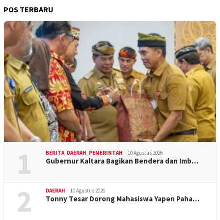
POS TERBARU
1
BERITA
,
DAERAH
,
PEMERINTAH
10 Agustus 2026
Gubernur Kaltara Bagikan Bendera dan Imb…
2
DAERAH
10 Agustus 2026
Tonny Tesar Dorong Mahasiswa Yapen Paha…