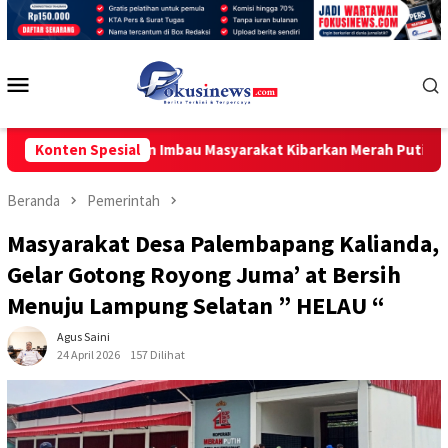
Loncat
ke
konten
Menu
Mobile
Bendera dan Imbau Masyarakat Kibarkan Merah Putih Sepanjang A
Konten Spesial
Beranda
Pemerintah
Masyarakat Desa Palembapang Kalianda,
Gelar Gotong Royong Juma’ at Bersih
Menuju Lampung Selatan ” HELAU “
Agus Saini
24 April 2026
157 Dilihat