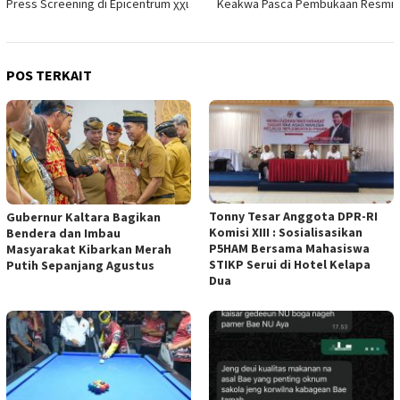
Press Screening di Epicentrum χχι
Keakwa Pasca Pembukaan Resmi
POS TERKAIT
Tonny Tesar Anggota DPR-RI
Gubernur Kaltara Bagikan
Komisi XIII : Sosialisasikan
Bendera dan Imbau
P5HAM Bersama Mahasiswa
Masyarakat Kibarkan Merah
STIKP Serui di Hotel Kelapa
Putih Sepanjang Agustus
Dua