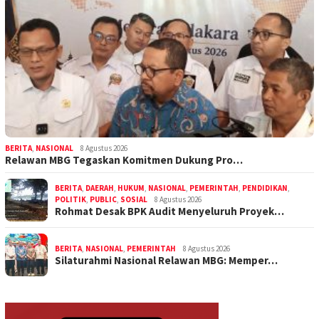
BERITA
,
NASIONAL
8 Agustus 2026
Relawan MBG Tegaskan Komitmen Dukung Pro…
BERITA
,
DAERAH
,
HUKUM
,
NASIONAL
,
PEMERINTAH
,
PENDIDIKAN
,
POLITIK
,
PUBLIC
,
SOSIAL
8 Agustus 2026
Rohmat Desak BPK Audit Menyeluruh Proyek…
BERITA
,
NASIONAL
,
PEMERINTAH
8 Agustus 2026
Silaturahmi Nasional Relawan MBG: Memper…