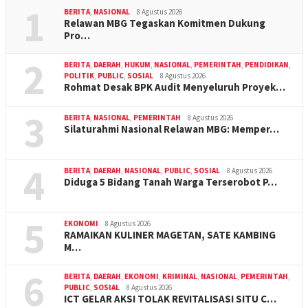
1
BERITA
,
NASIONAL
8 Agustus 2026
Relawan MBG Tegaskan Komitmen Dukung
Pro…
2
BERITA
,
DAERAH
,
HUKUM
,
NASIONAL
,
PEMERINTAH
,
PENDIDIKAN
,
POLITIK
,
PUBLIC
,
SOSIAL
8 Agustus 2026
Rohmat Desak BPK Audit Menyeluruh Proyek…
3
BERITA
,
NASIONAL
,
PEMERINTAH
8 Agustus 2026
Silaturahmi Nasional Relawan MBG: Memper…
4
BERITA
,
DAERAH
,
NASIONAL
,
PUBLIC
,
SOSIAL
8 Agustus 2026
Diduga 5 Bidang Tanah Warga Terserobot P…
5
EKONOMI
8 Agustus 2026
RAMAIKAN KULINER MAGETAN, SATE KAMBING
M…
6
BERITA
,
DAERAH
,
EKONOMI
,
KRIMINAL
,
NASIONAL
,
PEMERINTAH
,
PUBLIC
,
SOSIAL
8 Agustus 2026
ICT GELAR AKSI TOLAK REVITALISASI SITU C…