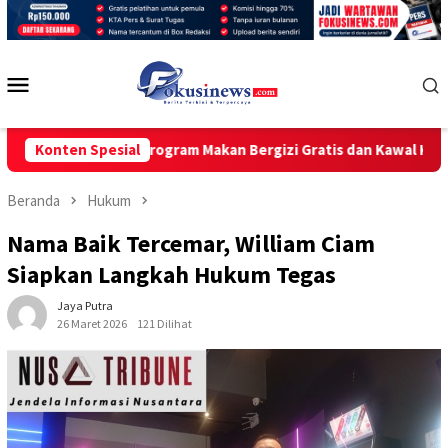
Loncat
ke
konten
Menu
Mobile
kung Program Makan Bergizi Gratis dan Kawal Kebijakan Pemer
Konten Spesial
Beranda
Hukum
Nama Baik Tercemar, William Ciam
Siapkan Langkah Hukum Tegas
Jaya Putra
26 Maret 2026
121 Dilihat