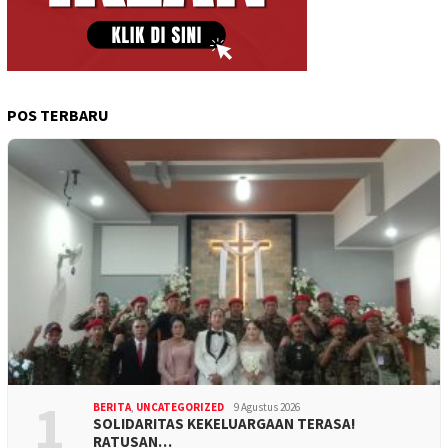
POS TERBARU
1
BERITA
,
UNCATEGORIZED
9 Agustus 2026
SOLIDARITAS KEKELUARGAAN TERASA!
RATUSAN…