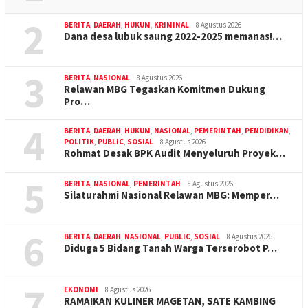
2
BERITA
,
DAERAH
,
HUKUM
,
KRIMINAL
8 Agustus 2026
Dana desa lubuk saung 2022-2025 memanas!…
3
BERITA
,
NASIONAL
8 Agustus 2026
Relawan MBG Tegaskan Komitmen Dukung
Pro…
4
BERITA
,
DAERAH
,
HUKUM
,
NASIONAL
,
PEMERINTAH
,
PENDIDIKAN
,
POLITIK
,
PUBLIC
,
SOSIAL
8 Agustus 2026
Rohmat Desak BPK Audit Menyeluruh Proyek…
5
BERITA
,
NASIONAL
,
PEMERINTAH
8 Agustus 2026
Silaturahmi Nasional Relawan MBG: Memper…
6
BERITA
,
DAERAH
,
NASIONAL
,
PUBLIC
,
SOSIAL
8 Agustus 2026
Diduga 5 Bidang Tanah Warga Terserobot P…
7
EKONOMI
8 Agustus 2026
RAMAIKAN KULINER MAGETAN, SATE KAMBING