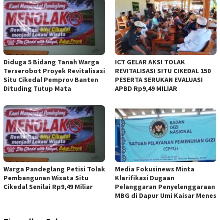
Diduga 5 Bidang Tanah Warga
ICT GELAR AKSI TOLAK
Terserobot Proyek Revitalisasi
REVITALISASI SITU CIKEDAL 150
Situ Cikedal Pemprov Banten
PESERTA SERUKAN EVALUASI
Dituding Tutup Mata
APBD Rp9,49 MILIAR
Warga Pandeglang Petisi Tolak
Media Fokusinews Minta
Pembangunan Wisata Situ
Klarifikasi Dugaan
Cikedal Senilai Rp9,49 Miliar
Pelanggaran Penyelenggaraan
MBG di Dapur Umi Kaisar Menes