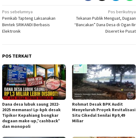
Navigasi
Pos sebelumnya
Pos berikutnya
Pemkab Tapteng Laksanakan
Tekanan Publik Menguat, Dugaan
pos
Bimtek SRIKANDI Berbasis
“Bancakan” Dana Desa di Ogan Ilir
Elektronik
Diseret ke Pusat
POS TERKAIT
Dana desa lubuk saung 2022-
Rohmat Desak BPK Audit
2025 memanas! Lp-kpk desak
Menyeluruh Proyek Revitalisasi
Tipikor Kepahiang bongkar
Situ Cikedal Senilai Rp9,49
dugaan make-up,”cashback”
Miliar
dan monopoli