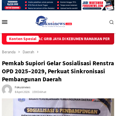
Loncat
ke
konten
Menu
Mobile
C & PAC GRIB JAYA DI KEBUMEN RAMAIKAN PERNIKAHAN MANASYE
Konten Spesial
Beranda
Daerah
Pemkab Supiori Gelar Sosialisasi Renstra
OPD 2025–2029, Perkuat Sinkronisasi
Pembangunan Daerah
Fokusinews
8 April 2026
159 Dilihat