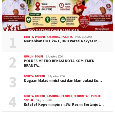
1
BERITA
,
DAERAH
,
NASIONAL
,
POLITIK
9 Agustus 2026
Meriahkan HUT ke-1, DPD Partai Rakyat In…
2
HUKUM
,
POLRI
9 Agustus 2026
POLRES METRO BEKASI KOTA KOMITMEN
BRANTA…
3
BERITA
,
DAERAH
9 Agustus 2026
Dugaan Maladministrasi dan Manipulasi Su…
4
BERITA
,
DAERAH
,
NASIONAL
,
PEMRED
,
PEMRINTAH
,
PUBLIC
,
SOSIAL
9 Agustus 2026
Estafet Kepemimpinan JWI Resmi Berlanjut…