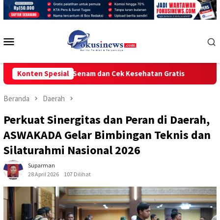
Loncat
ke
konten
Menu
Mobile
ra Gelar Senam dan Cek Kesehatan Gratis
Konten Spesial
POLRES METRO 
Beranda
Daerah
Perkuat Sinergitas dan Peran di Daerah,
ASWAKADA Gelar Bimbingan Teknis dan
Silaturahmi Nasional 2026
Suparman
28 April 2026
107 Dilihat