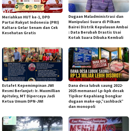
Dugaan Maladministrasi dan
Meriahkan HUT ke-1, DPD
Manipulasi Suara di Pilkam
Partai Rakyat Indonesia (PRI)
Bairei Distrik Kepulauan Ambai
Kaltara Gelar Senam dan Cek
: Data Berubah Drastis Usai
Kesehatan Gratis
Kotak Suara Dibuka Kembali
Estafet Kepemimpinan JWI
Dana desa lubuk saung 2022-
Resmi Berlanjut: Ir. Maxmillian
2025 memanas! Lp-kpk desak
Apituley, MT Dipercaya Jadi
Tipikor Kepahiang bongkar
Ketua Umum DPN-JWI
dugaan make-up,”cashback”
dan monopoli