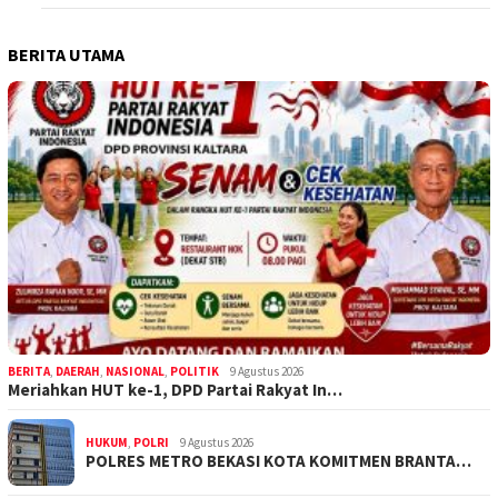
BERITA UTAMA
BERITA
,
DAERAH
,
NASIONAL
,
POLITIK
9 Agustus 2026
Meriahkan HUT ke-1, DPD Partai Rakyat In…
HUKUM
,
POLRI
9 Agustus 2026
POLRES METRO BEKASI KOTA KOMITMEN BRANTA…