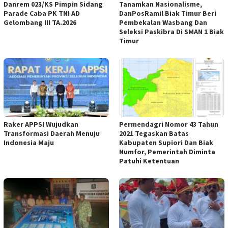
Danrem 023/KS Pimpin Sidang
Tanamkan Nasionalisme,
Parade Caba PK TNI AD
DanPosRamil Biak Timur Beri
Gelombang III TA.2026 ‎
Pembekalan Wasbang Dan
Seleksi Paskibra Di SMAN 1 Biak
Timur
Raker APPSI Wujudkan
Permendagri Nomor 43 Tahun
Transformasi Daerah Menuju
2021 Tegaskan Batas
Indonesia Maju
Kabupaten Supiori Dan Biak
Numfor, Pemerintah Diminta
Patuhi Ketentuan