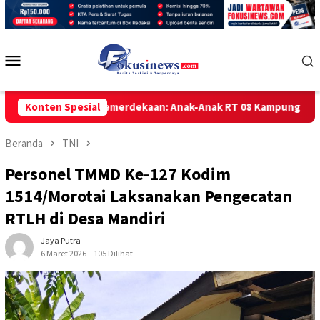
Loncat
ke
konten
Menu
Mobile
rna-Warni Kemerdekaan: Anak-Anak RT 08 Kampung 1 SKIP Taraka
Konten Spesial
Beranda
TNI
Personel TMMD Ke-127 Kodim
1514/Morotai Laksanakan Pengecatan
RTLH di Desa Mandiri
Jaya Putra
6 Maret 2026
105 Dilihat