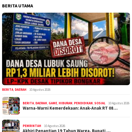
BERITA UTAMA
BERITA
,
DAERAH
10 Agustus 2026
BERITA
,
DAERAH
,
GAME
,
HIBURAN
,
PENDIDIKAN
,
SOSIAL
10 Agustus 2026
Warna-Warni Kemerdekaan: Anak-Anak RT 08…
PEMRINTAH
10 Agustus 2026
Akhiri Penantian 19 Tahun Warga, Bupati …