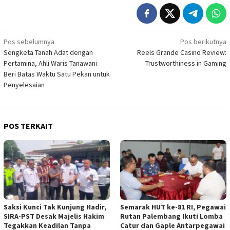
Navigasi
Pos sebelumnya
Pos berikutnya
Sengketa Tanah Adat dengan
Reels Grande Casino Review:
pos
Pertamina, Ahli Waris Tanawani
Trustworthiness in Gaming
Beri Batas Waktu Satu Pekan untuk
Penyelesaian
POS TERKAIT
Saksi Kunci Tak Kunjung Hadir,
Semarak HUT ke-81 RI, Pegawai
SIRA-PST Desak Majelis Hakim
Rutan Palembang Ikuti Lomba
Tegakkan Keadilan Tanpa
Catur dan Gaple Antarpegawai