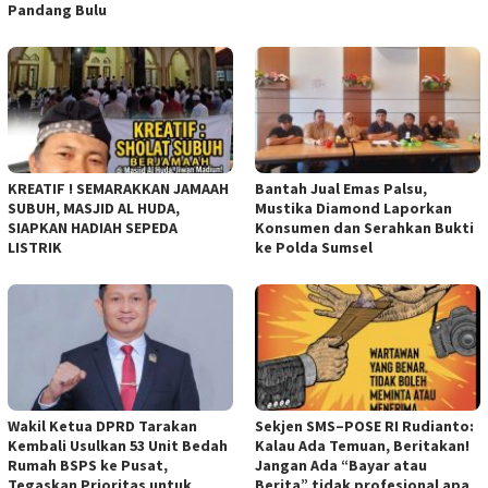
Pandang Bulu
KREATIF ! SEMARAKKAN JAMAAH
Bantah Jual Emas Palsu,
SUBUH, MASJID AL HUDA,
Mustika Diamond Laporkan
SIAPKAN HADIAH SEPEDA
Konsumen dan Serahkan Bukti
LISTRIK
ke Polda Sumsel
Wakil Ketua DPRD Tarakan
Sekjen SMS–POSE RI Rudianto:
Kembali Usulkan 53 Unit Bedah
Kalau Ada Temuan, Beritakan!
Rumah BSPS ke Pusat,
Jangan Ada “Bayar atau
Tegaskan Prioritas untuk
Berita” tidak profesional apa