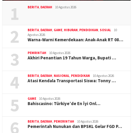
1
BERITA
,
DAERAH
10 Agustus 2026
2
BERITA
,
DAERAH
,
GAME
,
HIBURAN
,
PENDIDIKAN
,
SOSIAL
10
Agustus 2026
Warna-Warni Kemerdekaan: Anak-Anak RT 08…
3
PEMRINTAH
10 Agustus 2026
Akhiri Penantian 19 Tahun Warga, Bupati …
4
BERITA
,
DAERAH
,
NASIONAL
,
PENDIDIKAN
10 Agustus 2026
Atasi Kendala Transportasi Siswa: Tonny …
5
GAME
10 Agustus 2026
Bahiscasino: Türkiye’de En İyi Onl…
6
BERITA
,
DAERAH
,
PEMERINTAH
10 Agustus 2026
Pemerintah Nunukan dan BPSKL Gelar FGD P…