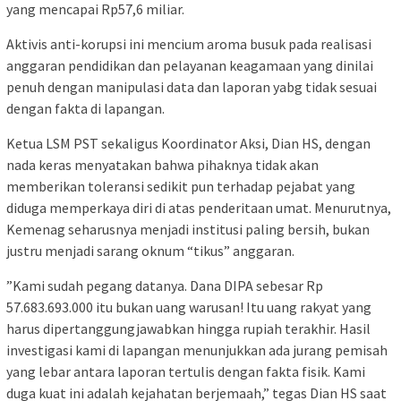
yang mencapai Rp57,6 miliar.
​Aktivis anti-korupsi ini mencium aroma busuk pada realisasi
anggaran pendidikan dan pelayanan keagamaan yang dinilai
penuh dengan manipulasi data dan laporan yabg tidak sesuai
dengan fakta di lapangan.
​Ketua LSM PST sekaligus Koordinator Aksi, Dian HS, dengan
nada keras menyatakan bahwa pihaknya tidak akan
memberikan toleransi sedikit pun terhadap pejabat yang
diduga memperkaya diri di atas penderitaan umat. Menurutnya,
Kemenag seharusnya menjadi institusi paling bersih, bukan
justru menjadi sarang oknum “tikus” anggaran.
​”Kami sudah pegang datanya. Dana DIPA sebesar Rp
57.683.693.000 itu bukan uang warusan! Itu uang rakyat yang
harus dipertanggungjawabkan hingga rupiah terakhir. Hasil
investigasi kami di lapangan menunjukkan ada jurang pemisah
yang lebar antara laporan tertulis dengan fakta fisik. Kami
duga kuat ini adalah kejahatan berjemaah,” tegas Dian HS saat