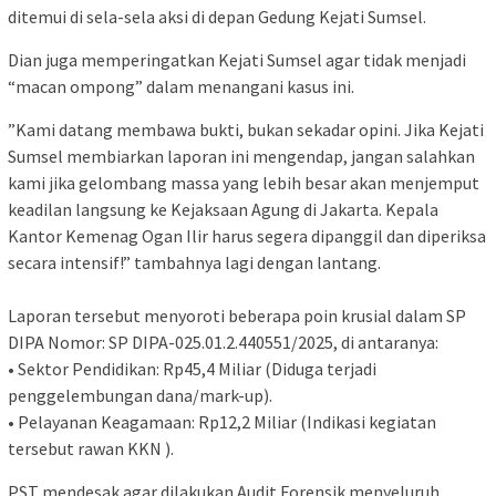
ditemui di sela-sela aksi di depan Gedung Kejati Sumsel.
​Dian juga memperingatkan Kejati Sumsel agar tidak menjadi
“macan ompong” dalam menangani kasus ini.
​”Kami datang membawa bukti, bukan sekadar opini. Jika Kejati
Sumsel membiarkan laporan ini mengendap, jangan salahkan
kami jika gelombang massa yang lebih besar akan menjemput
keadilan langsung ke Kejaksaan Agung di Jakarta. Kepala
Kantor Kemenag Ogan Ilir harus segera dipanggil dan diperiksa
secara intensif!” tambahnya lagi dengan lantang.
​Laporan tersebut menyoroti beberapa poin krusial dalam SP
DIPA Nomor: SP DIPA-025.01.2.440551/2025, di antaranya:
• ​Sektor Pendidikan: Rp45,4 Miliar (Diduga terjadi
penggelembungan dana/mark-up).
• ​Pelayanan Keagamaan: Rp12,2 Miliar (Indikasi kegiatan
tersebut rawan KKN ).
​PST mendesak agar dilakukan Audit Forensik menyeluruh.