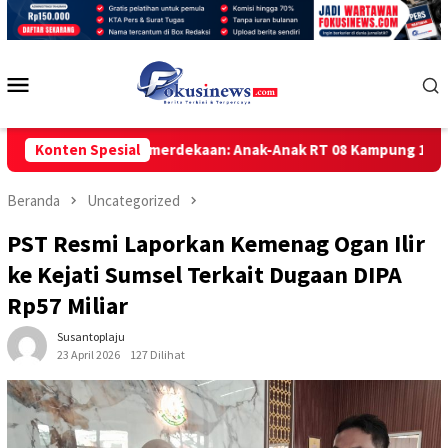
Loncat
ke
konten
Menu
Mobile
na-Warni Kemerdekaan: Anak-Anak RT 08 Kampung 1 SKIP Tarakan 
Konten Spesial
Beranda
Uncategorized
PST Resmi Laporkan Kemenag Ogan Ilir
ke Kejati Sumsel Terkait Dugaan DIPA
Rp57 Miliar
Susantoplaju
23 April 2026
127 Dilihat