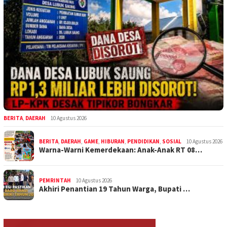
BERITA
,
DAERAH
10 Agustus 2026
BERITA
,
DAERAH
,
GAME
,
HIBURAN
,
PENDIDIKAN
,
SOSIAL
10 Agustus 2026
Warna-Warni Kemerdekaan: Anak-Anak RT 08…
PEMRINTAH
10 Agustus 2026
Akhiri Penantian 19 Tahun Warga, Bupati …