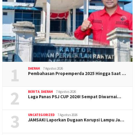
1
DAERAH
7 Agustus 2026
Pembahasan Propemperda 2025 Hingga Saat …
2
BERITA
,
DAERAH
7 Agustus 2026
Laga Panas PSJ CUP 2026! Sempat Diwarnai…
3
UNCATEGORIZED
7 Agustus 2026
JAMSAKI Laporkan Dugaan Korupsi Lampu Ja…