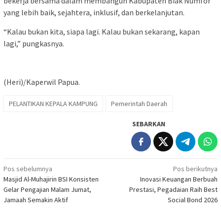
bekerja bersama dalam membangun Kabupaten Biak Numfor
yang lebih baik, sejahtera, inklusif, dan berkelanjutan.
“Kalau bukan kita, siapa lagi. Kalau bukan sekarang, kapan
lagi,” pungkasnya.
(Heri)/Kaperwil Papua.
PELANTIKAN KEPALA KAMPUNG
Pemerintah Daerah
SEBARKAN
Navigasi
Pos sebelumnya
Pos berikutnya
Masjid Al-Muhajirin BSI Konsisten
Inovasi Keuangan Berbuah
pos
Gelar Pengajian Malam Jumat,
Prestasi, Pegadaian Raih Best
Jamaah Semakin Aktif
Social Bond 2026