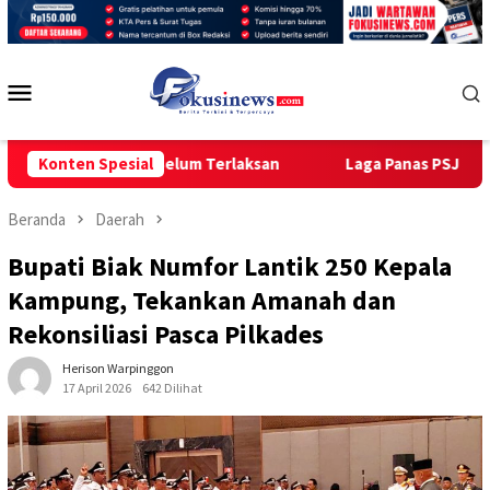
Loncat
ke
konten
Menu
Mobile
Ini Belum Terlaksan
Konten Spesial
Laga Panas PSJ CUP 2026! Sempat Di
Beranda
Daerah
Bupati Biak Numfor Lantik 250 Kepala
Kampung, Tekankan Amanah dan
Rekonsiliasi Pasca Pilkades
Herison Warpinggon
17 April 2026
642 Dilihat