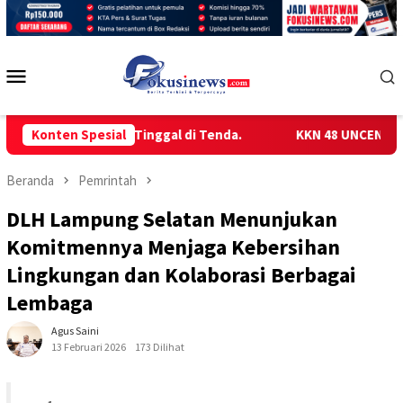
Loncat
ke
konten
Menu
Mobile
Memilih Tinggal di Tenda.
Konten Spesial
KKN 48 UNCEN GELAR SOSIALI
Beranda
Pemrintah
DLH Lampung Selatan Menunjukan
Komitmennya Menjaga Kebersihan
Lingkungan dan Kolaborasi Berbagai
Lembaga
Agus Saini
13 Februari 2026
173 Dilihat