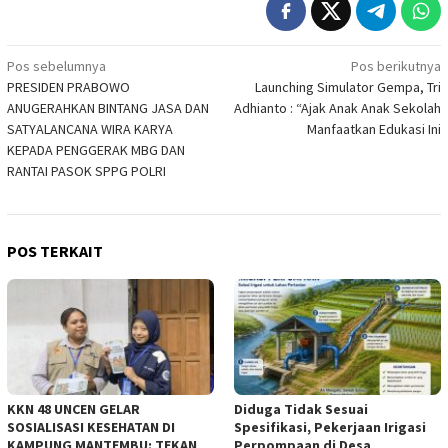
Navigasi
Pos sebelumnya
Pos berikutnya
PRESIDEN PRABOWO
Launching Simulator Gempa, Tri
pos
ANUGERAHKAN BINTANG JASA DAN
Adhianto : “Ajak Anak Anak Sekolah
SATYALANCANA WIRA KARYA
Manfaatkan Edukasi Ini
KEPADA PENGGERAK MBG DAN
RANTAI PASOK SPPG POLRI
POS TERKAIT
KKN 48 UNCEN GELAR
Diduga Tidak Sesuai
SOSIALISASI KESEHATAN DI
Spesifikasi, Pekerjaan Irigasi
KAMPUNG MANTEMBU: TEKAN
Perpompaan di Desa