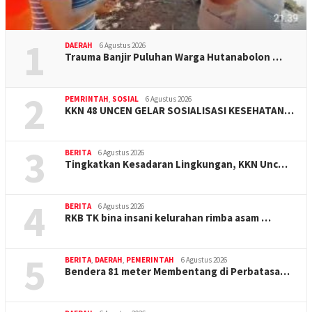
1
DAERAH
6 Agustus 2026
Trauma Banjir Puluhan Warga Hutanabolon …
2
PEMRINTAH
,
SOSIAL
6 Agustus 2026
KKN 48 UNCEN GELAR SOSIALISASI KESEHATAN…
3
BERITA
6 Agustus 2026
Tingkatkan Kesadaran Lingkungan, KKN Unc…
4
BERITA
6 Agustus 2026
RKB TK bina insani kelurahan rimba asam …
5
BERITA
,
DAERAH
,
PEMERINTAH
6 Agustus 2026
Bendera 81 meter Membentang di Perbatasa…