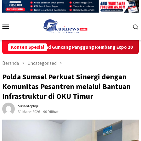
Loncat
ke
konten
Menu
Mobile
oxendra Band Guncang Panggung Rembang Expo 2026
Konten Spesial
GAM
Beranda
Uncategorized
Polda Sumsel Perkuat Sinergi dengan
Komunitas Pesantren melalui Bantuan
Infrastruktur di OKU Timur
Susantoplaju
31 Maret 2026
90 Dilihat