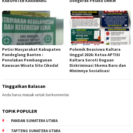
KABUPATEN KARAWANG
Dongkrak Pelaku UMKM
Petisi Masyarakat Kabupaten
Polemik Beasiswa Kaltara
Pandeglang Banten :
Unggul 2026: Ketua APTISI
Penolakan Pembangunan
Kaltara Soroti Dugaan
Kawasan Wisata Situ Cikedal
Diskriminasi Skema Baru dan
Minimnya Sosialisasi
Tinggalkan Balasan
Anda harus
masuk
untuk berkomentar.
TOPIK POPULER
PANDAN SUMATERA UTARA
TAPTENG SUMATERA UTARA