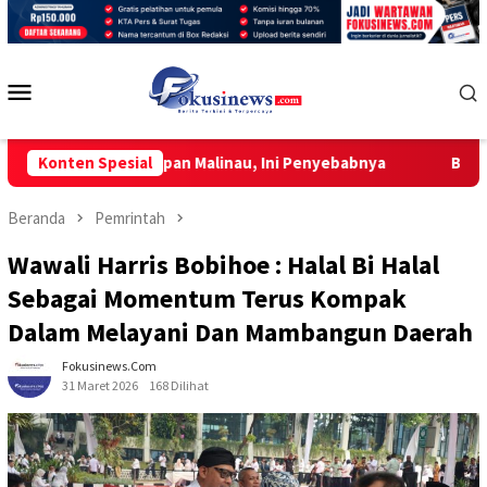
Loncat
ke
konten
Menu
Mobile
ena Kesiapan Malinau, Ini Penyebabnya
Konten Spesial
Bangun Guru Adap
Beranda
Pemrintah
Wawali Harris Bobihoe : Halal Bi Halal
Sebagai Momentum Terus Kompak
Dalam Melayani Dan Mambangun Daerah
Fokusinews.com
31 Maret 2026
168 Dilihat