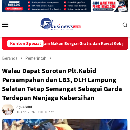
Loncat
ke
konten
Menu
Mobile
Program Makan Bergizi Gratis dan Kawal Kebijakan Pemerintah
Konten Spesial
Beranda
Pemerintah
Walau Dapat Sorotan Plt.Kabid
Persampahan dan LB3, DLH Lampung
Selatan Tetap Semangat Sebagai Garda
Terdepan Menjaga Kebersihan
Agus Saini
16 April 2026
120 Dilihat