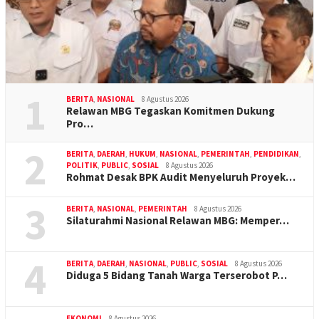
1
BERITA
,
NASIONAL
8 Agustus 2026
Relawan MBG Tegaskan Komitmen Dukung
Pro…
2
BERITA
,
DAERAH
,
HUKUM
,
NASIONAL
,
PEMERINTAH
,
PENDIDIKAN
,
POLITIK
,
PUBLIC
,
SOSIAL
8 Agustus 2026
Rohmat Desak BPK Audit Menyeluruh Proyek…
3
BERITA
,
NASIONAL
,
PEMERINTAH
8 Agustus 2026
Silaturahmi Nasional Relawan MBG: Memper…
4
BERITA
,
DAERAH
,
NASIONAL
,
PUBLIC
,
SOSIAL
8 Agustus 2026
Diduga 5 Bidang Tanah Warga Terserobot P…
EKONOMI
8 Agustus 2026