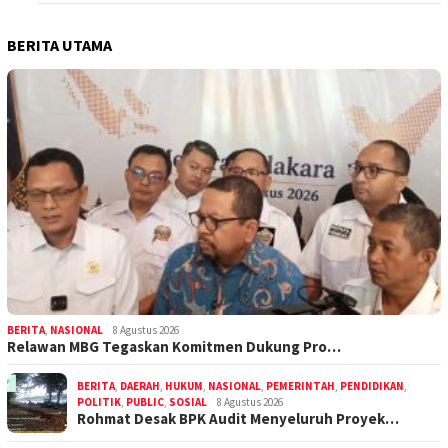
BERITA UTAMA
BERITA
,
NASIONAL
8 Agustus 2026
Relawan MBG Tegaskan Komitmen Dukung Pro…
BERITA
,
DAERAH
,
HUKUM
,
NASIONAL
,
PEMERINTAH
,
PENDIDIKAN
,
POLITIK
,
PUBLIC
,
SOSIAL
8 Agustus 2026
Rohmat Desak BPK Audit Menyeluruh Proyek…