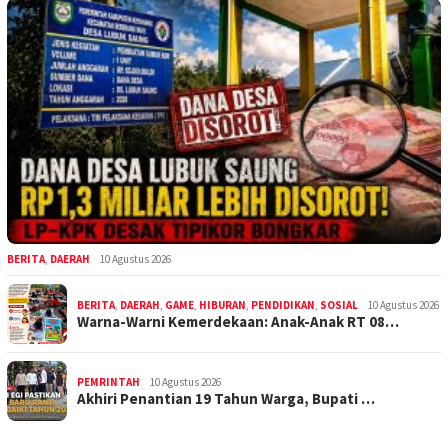
BERITA
,
DAERAH
10 Agustus 2026
BERITA
,
DAERAH
,
GAME
,
HIBURAN
,
PENDIDIKAN
,
SOSIAL
10 Agustus 2026
Warna-Warni Kemerdekaan: Anak-Anak RT 08…
PEMRINTAH
10 Agustus 2026
Akhiri Penantian 19 Tahun Warga, Bupati …