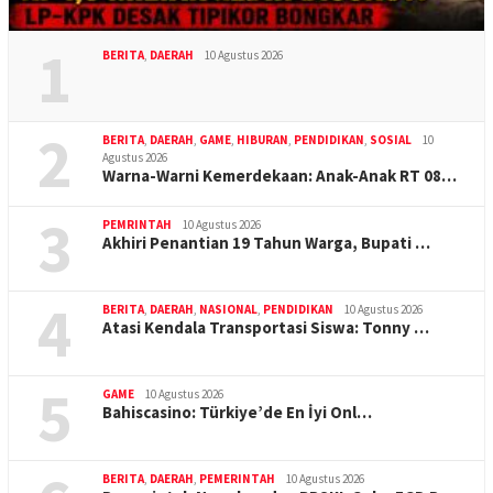
1
BERITA
,
DAERAH
10 Agustus 2026
2
BERITA
,
DAERAH
,
GAME
,
HIBURAN
,
PENDIDIKAN
,
SOSIAL
10
Agustus 2026
Warna-Warni Kemerdekaan: Anak-Anak RT 08…
3
PEMRINTAH
10 Agustus 2026
Akhiri Penantian 19 Tahun Warga, Bupati …
4
BERITA
,
DAERAH
,
NASIONAL
,
PENDIDIKAN
10 Agustus 2026
Atasi Kendala Transportasi Siswa: Tonny …
5
GAME
10 Agustus 2026
Bahiscasino: Türkiye’de En İyi Onl…
BERITA
,
DAERAH
,
PEMERINTAH
10 Agustus 2026