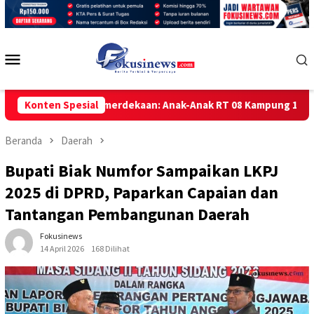
Loncat
ke
konten
Menu
Mobile
Warni Kemerdekaan: Anak-Anak RT 08 Kampung 1 SKIP Tarakan An
Konten Spesial
Beranda
Daerah
Bupati Biak Numfor Sampaikan LKPJ
2025 di DPRD, Paparkan Capaian dan
Tantangan Pembangunan Daerah
Fokusinews
14 April 2026
168 Dilihat