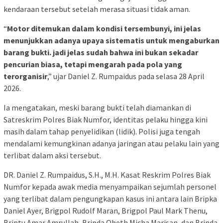
kendaraan tersebut setelah merasa situasi tidak aman.
“
Motor ditemukan dalam kondisi tersembunyi, ini jelas
menunjukkan adanya upaya sistematis untuk mengaburkan
barang bukti. jadi jelas sudah bahwa ini bukan sekadar
pencurian biasa, tetapi mengarah pada pola yang
terorganisir
,” ujar Daniel Z. Rumpaidus pada selasa 28 April
2026.
Ia mengatakan, meski barang bukti telah diamankan di
Satreskrim Polres Biak Numfor, identitas pelaku hingga kini
masih dalam tahap penyelidikan (lidik). Polisi juga tengah
mendalami kemungkinan adanya jaringan atau pelaku lain yang
terlibat dalam aksi tersebut.
DR. Daniel Z. Rumpaidus, S.H., M.H. Kasat Reskrim Polres Biak
Numfor kepada awak media menyampaikan sejumlah personel
yang terlibat dalam pengungkapan kasus ini antara lain Bripka
Daniel Ayer, Brigpol Rudolf Maran, Brigpol Paul Mark Thenu,
Briptu Amar Amrullah, Bripda Obeth Micha Marisan, dan Bripda