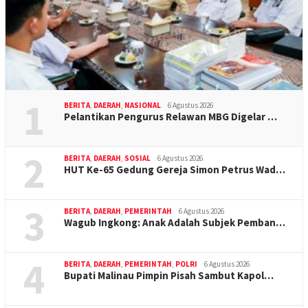
1
BERITA
,
DAERAH
,
NASIONAL
6 Agustus 2026
Pelantikan Pengurus Relawan MBG Digelar …
2
BERITA
,
DAERAH
,
SOSIAL
6 Agustus 2026
HUT Ke-65 Gedung Gereja Simon Petrus Wad…
3
BERITA
,
DAERAH
,
PEMERINTAH
6 Agustus 2026
Wagub Ingkong: Anak Adalah Subjek Pemban…
4
BERITA
,
DAERAH
,
PEMERINTAH
,
POLRI
6 Agustus 2026
Bupati Malinau Pimpin Pisah Sambut Kapol…