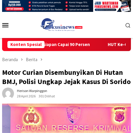
Loncat
ke
konten
Menu
Mobile
Persiapan Capai 90 Persen
Konten Spesial
HUT Ke-65 Gedung Gereja Sim
Beranda
Berita
Motor Curian Disembunyikan Di Hutan
BMJ, Polisi Ungkap Jejak Kasus Di Sorido
Herison Warpinggon
28 April 2026
301 Dilihat