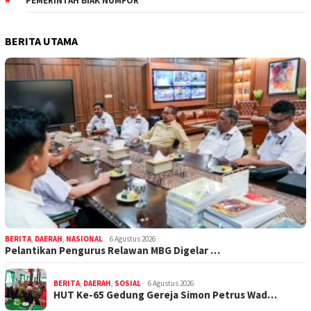
PEMERINTAH BIAK NUMFOR
BERITA UTAMA
BERITA
,
DAERAH
,
NASIONAL
6 Agustus 2026
Pelantikan Pengurus Relawan MBG Digelar …
BERITA
,
DAERAH
,
SOSIAL
6 Agustus 2026
HUT Ke-65 Gedung Gereja Simon Petrus Wad…