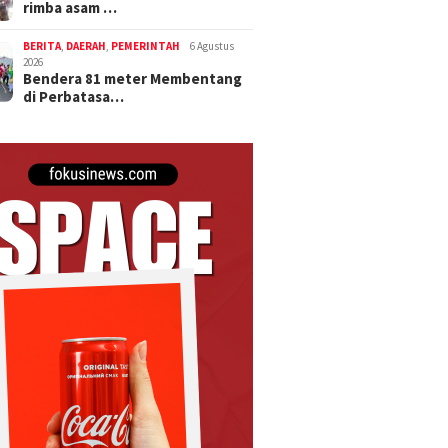
rimba asam …
BERITA
,
DAERAH
,
PEMERINTAH
6 Agustus
2026
Bendera 81 meter Membentang
di Perbatasa…