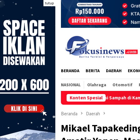
Loncat
tutup
ke
konten
BERANDA
BERITA
DAERAH
EKON
NASIONAL
Olahraga
Otomotif
Yapen Gelar Sosialisasi Sampah di Kampung Mantembu
Konten Spesial
R
Beranda
Daerah
Mikael Tapakedin