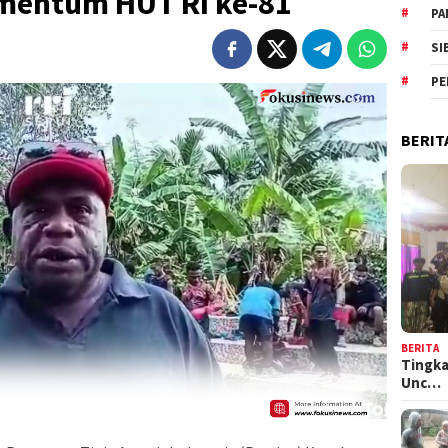
mentum HUT RI ke-81
PA
SI
PE
BERIT
BERITA
Tingka
Unc…