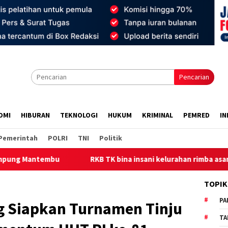
Pencarian
OMI
HIBURAN
TEKNOLOGI
HUKUM
KRIMINAL
PEMRED
IN
Pemerintah
POLRI
TNI
Politik
KB TK bina insani kelurahan rimba asam kecamatan Betung kabupa
TOPIK
PA
g Siapkan Turnamen Tinju
TA