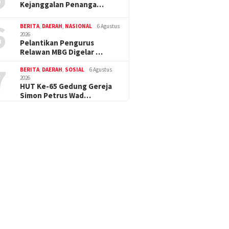
Kejanggalan Penanga…
6
BERITA
,
DAERAH
,
NASIONAL
6 Agustus
2026
Pelantikan Pengurus
Relawan MBG Digelar …
7
BERITA
,
DAERAH
,
SOSIAL
6 Agustus
2026
HUT Ke-65 Gedung Gereja
Simon Petrus Wad…