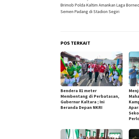
Brimob Polda Kaltim Amankan Laga Borneo
pos
Semen Padang di Stadion Segiri
POS TERKAIT
Bendera 81 meter
Menj
Membentang di Perbatasan,
Maha
Gubernur Kaltara ; Ini
Kamp
Beranda Depan NKRI
Apar
Seko
Perl