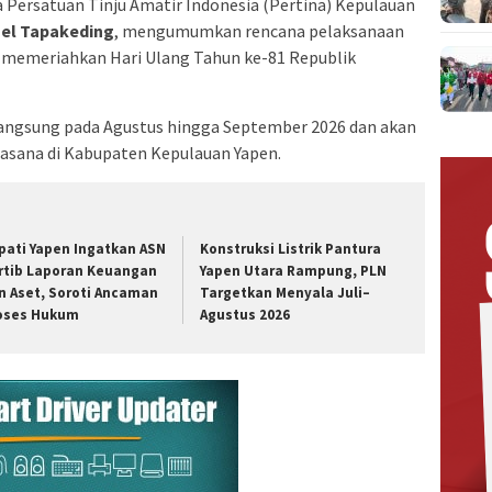
 Persatuan Tinju Amatir Indonesia (Pertina) Kepulauan
el Tapakeding
, mengumumkan rencana pelaksanaan
 memeriahkan Hari Ulang Tahun ke-81 Republik
angsung pada Agustus hingga September 2026 dan akan
i sasana di Kabupaten Kepulauan Yapen.
pati Yapen Ingatkan ASN
Konstruksi Listrik Pantura
rtib Laporan Keuangan
Yapen Utara Rampung, PLN
n Aset, Soroti Ancaman
Targetkan Menyala Juli–
oses Hukum
Agustus 2026