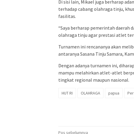
Di sisi lain, Mikael juga berharap a
terhadap cabang olahraga tinju, kh
fasilitas.
“Saya berharap pemerintah daerah d
olahraga tinju agar prestasi atlet t
Turnamen ini rencananya akan meliba
antaranya Sasana Tinju Samara, Kam
Dengan adanya turnamen ini, diharap
mampu melahirkan atlet-atlet berp
tingkat regional maupun nasional.
HUT RI
OLAHRAGA
papua
Per
Navigasi
Pos sebelumnya