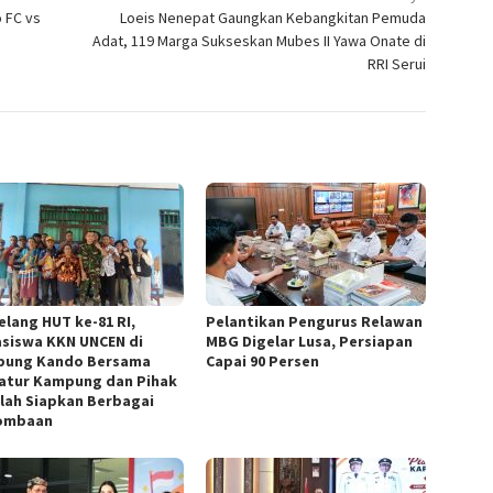
 FC vs
Loeis Nenepat Gaungkan Kebangkitan Pemuda
Adat, 119 Marga Sukseskan Mubes II Yawa Onate di
RRI Serui
elang HUT ke-81 RI,
Pelantikan Pengurus Relawan
siswa KKN UNCEN di
MBG Digelar Lusa, Persiapan
ung Kando Bersama
Capai 90 Persen
atur Kampung dan Pihak
lah Siapkan Berbagai
ombaan