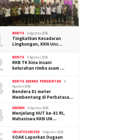
1
BERITA
6 Agustus 2026
Tingkatkan Kesadaran
Lingkungan, KKN Unc…
2
BERITA
6 Agustus 2026
RKB TK bina insani
kelurahan rimba asam …
3
BERITA
,
DAERAH
,
PEMERINTAH
6
Agustus 2026
Bendera 81 meter
Membentang di Perbatasa…
4
DAERAH
6 Agustus 2026
Menjelang HUT ke-81 RI,
Mahasiswa KKN UN…
5
UNCATEGORIZED
6 Agustus 2026
SOAK Laporkan Dugaan