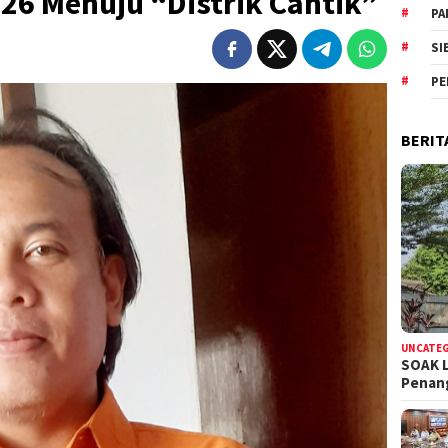
26 Menuju “Distrik Cantik”
PA
SI
PE
BERIT
UNCATE
SOAK 
Pena