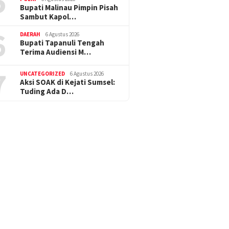
5
Bupati Malinau Pimpin Pisah
Sambut Kapol…
6
DAERAH
6 Agustus 2026
Bupati Tapanuli Tengah
Terima Audiensi M…
7
UNCATEGORIZED
6 Agustus 2026
Aksi SOAK di Kejati Sumsel:
Tuding Ada D…