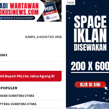
tutup
KAMIS, 6 AGUSTUS 2026
DEKS
 RI
Pelantikan Pengurus Relawan MBG Digelar Lusa, Pers
 POPULER
NDAN SUMATERA UTARA
PTENG SUMATERA UTARA