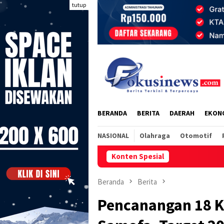
Loncat
tutup
ke
konten
BERANDA
BERITA
DAERAH
EKON
NASIONAL
Olahraga
Otomotif
Konten Spesial
SOAK Laporkan Dugaan
Beranda
Berita
Pencanangan 18 K