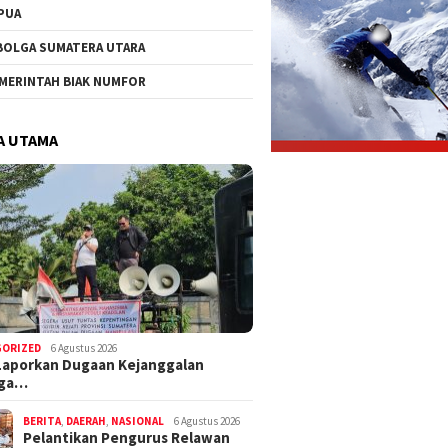
PUA
BOLGA SUMATERA UTARA
MERINTAH BIAK NUMFOR
A UTAMA
GORIZED
6 Agustus 2026
Laporkan Dugaan Kejanggalan
nga…
BERITA
,
DAERAH
,
NASIONAL
6 Agustus 2026
Pelantikan Pengurus Relawan