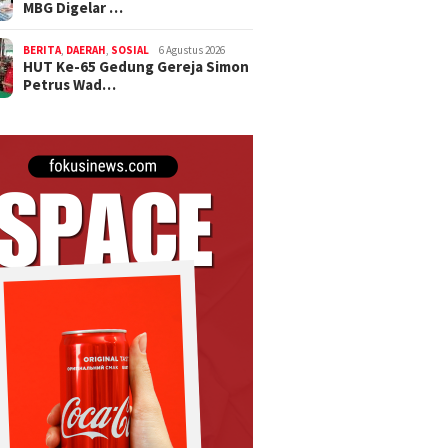
MBG Digelar …
BERITA
,
DAERAH
,
SOSIAL
6 Agustus 2026
HUT Ke-65 Gedung Gereja Simon
Petrus Wad…