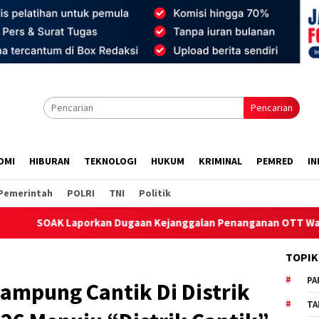
Pencarian
OMI
HIBURAN
TEKNOLOGI
HUKUM
KRIMINAL
PEMRED
IN
Pemerintah
POLRI
TNI
Politik
 Kejanggalan Penanganan OTT Wakil Bupati PALI ke Jaksa Agung
TOPIK
PA
ampung Cantik Di Distrik
TA