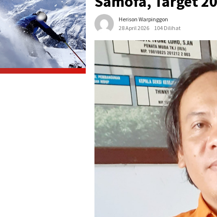
Samofa, Target 20
Herison Warpinggon
28 April 2026
104 Dilihat