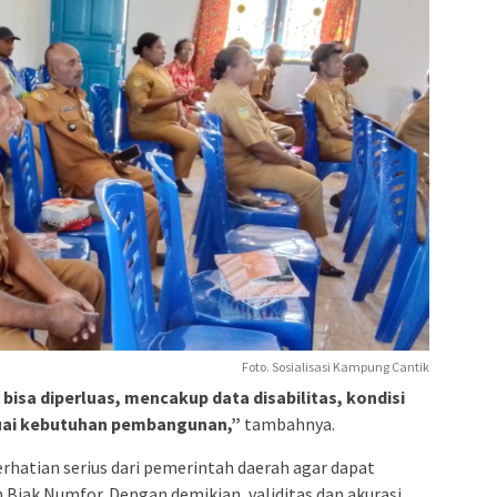
Foto. Sosialisasi Kampung Cantik
isa diperluas, mencakup data disabilitas, kondisi
suai kebutuhan pembangunan,”
tambahnya.
hatian serius dari pemerintah daerah agar dapat
ten Biak Numfor. Dengan demikian, validitas dan akurasi