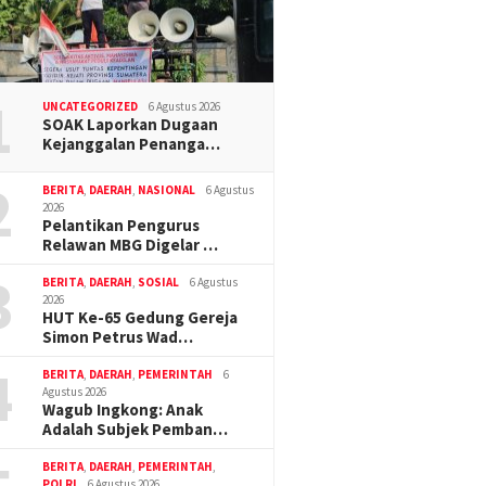
1
UNCATEGORIZED
6 Agustus 2026
SOAK Laporkan Dugaan
Kejanggalan Penanga…
2
BERITA
,
DAERAH
,
NASIONAL
6 Agustus
2026
Pelantikan Pengurus
Relawan MBG Digelar …
3
BERITA
,
DAERAH
,
SOSIAL
6 Agustus
2026
HUT Ke-65 Gedung Gereja
Simon Petrus Wad…
4
BERITA
,
DAERAH
,
PEMERINTAH
6
Agustus 2026
Wagub Ingkong: Anak
Adalah Subjek Pemban…
BERITA
,
DAERAH
,
PEMERINTAH
,
POLRI
6 Agustus 2026