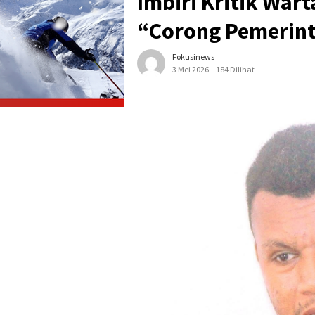
Imbiri Kritik War
“Corong Pemerin
Fokusinews
3 Mei 2026
184 Dilihat