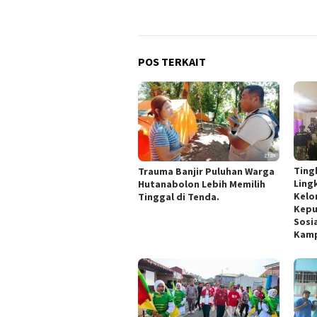
POS TERKAIT
Ting
Trauma Banjir Puluhan Warga
Ling
Hutanabolon Lebih Memilih
Kelo
Tinggal di Tenda.
Kepu
Sosi
Kam