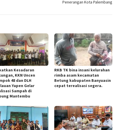
Penerangan Kota Palembang
katkan Kesadaran
RKB TK bina insani kelurahan
kungan, KKN Uncen
rimba asam kecamatan
mpok 48 dan DLH
Betung kabupaten Banyuasin
lauan Yapen Gelar
cepat terealisasi segera.
alisasi Sampah di
pung Mantembu