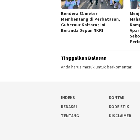
Bendera 81 meter
Menj
Membentang di Perbatasan,
Maha
Gubernur Kaltara ; Ini
Kamp
Beranda Depan NKRI
Apar
Seko
Perl
Tinggalkan Balasan
Anda harus
masuk
untuk berkomentar.
INDEKS
KONTAK
REDAKSI
KODE ETIK
TENTANG
DISCLAIMER