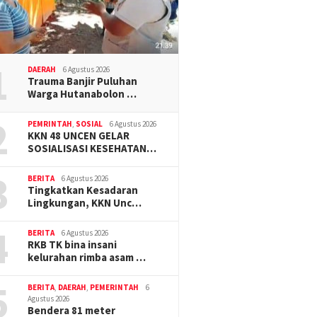
1
DAERAH
6 Agustus 2026
Trauma Banjir Puluhan
Warga Hutanabolon …
2
PEMRINTAH
,
SOSIAL
6 Agustus 2026
KKN 48 UNCEN GELAR
SOSIALISASI KESEHATAN…
3
BERITA
6 Agustus 2026
Tingkatkan Kesadaran
Lingkungan, KKN Unc…
4
BERITA
6 Agustus 2026
RKB TK bina insani
kelurahan rimba asam …
5
BERITA
,
DAERAH
,
PEMERINTAH
6
Agustus 2026
Bendera 81 meter