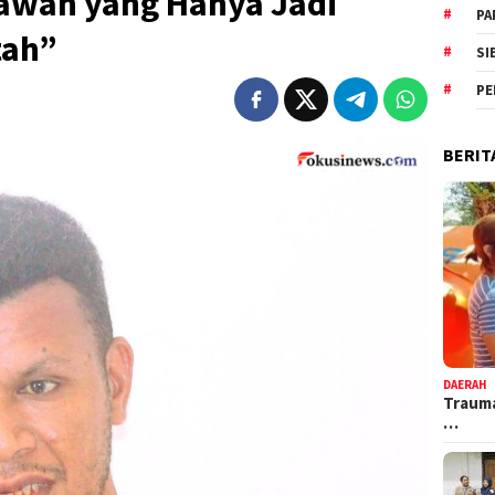
tawan yang Hanya Jadi
PA
tah”
SI
PE
BERIT
DAERAH
Trauma
…