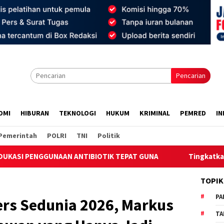
Pencarian
OMI
HIBURAN
TEKNOLOGI
HUKUM
KRIMINAL
PEMRED
IN
Pemerintah
POLRI
TNI
Politik
ANTIBIOTIK TEPAT GUNA
Tingkatkan Kesadaran Lingkung
TOPIK
PA
ers Sedunia 2026, Markus
TA