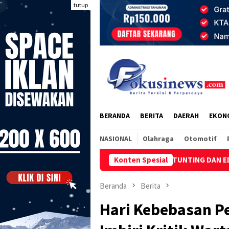
Loncat
tutup
ke
konten
BERANDA
BERITA
DAERAH
EKON
NASIONAL
Olahraga
Otomotif
AMPUNG MANTEMBU: TEKAN STUNTING DAN EDUKASI PENGGUNAAN 
Konten Spesial
Beranda
Berita
Hari Kebebasan P