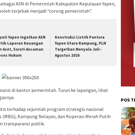
t sebagai ASN di Pemerintah Kabupaten Kepulauan Yapen,
leh terjebak menjadi “corong pemerintah”.
pati Yapen Ingatkan ASN
Konstruksi Listrik Pantura
rtib Laporan Keuangan
Yapen Utara Rampung, PLN
n Aset, Soroti Ancaman
Targetkan Menyala Juli–
oses Hukum
Agustus 2026
manis di kantor pemerintah. Turun ke lapangan, lihat
gasnya.
POS T
itis terhadap sejumlah program strategis nasional
is (MBG), Kampung Nelayan, dan Koperasi Merah Putih
 transparansi publik.