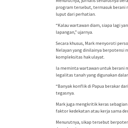
Menurutnya, jurnalis seharusnya ber
program tersebut, termasuk berani
luput dari perhatian.
“Kalau wartawan diam, siapa lagi ya
lapangan,” ujarnya.
Secara khusus, Mark menyoroti per
Nelayan yang dinilainya berpotensi 
kompleksitas hak ulayat.
Ia meminta wartawan untuk berani m
legalitas tanah yang digunakan da
“Banyak konflik di Papua berakar dar
tegasnya.
Mark juga mengkritik keras sebagian
faktor kedekatan atau kerja sama d
Menurutnya, sikap tersebut berpoten