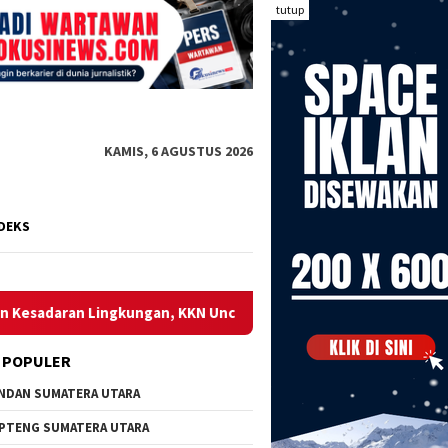
tutup
KAMIS, 6 AGUSTUS 2026
DEKS
an, KKN Uncen Kelompok 48 dan DLH Kepulauan Yapen Gelar Sos
 POPULER
NDAN SUMATERA UTARA
PTENG SUMATERA UTARA