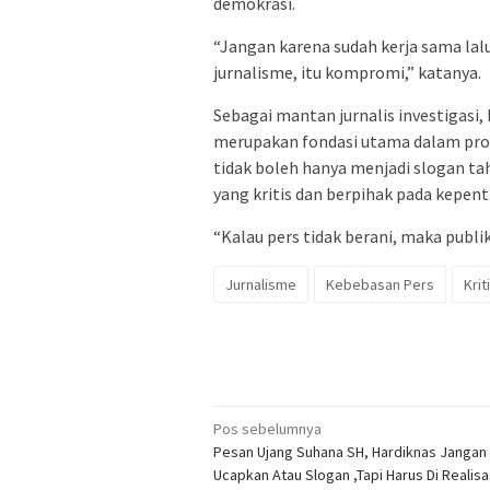
demokrasi.
“Jangan karena sudah kerja sama lal
jurnalisme, itu kompromi,” katanya.
Sebagai mantan jurnalis investigas
merupakan fondasi utama dalam pro
tidak boleh hanya menjadi slogan tah
yang kritis dan berpihak pada kepent
“Kalau pers tidak berani, maka publi
Jurnalisme
Kebebasan Pers
Krit
Navigasi
Pos sebelumnya
Pesan Ujang Suhana SH, Hardiknas Jangan 
pos
Ucapkan Atau Slogan ,Tapi Harus Di Realisa